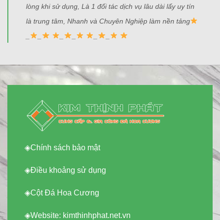
lòng khi sử dụng, Là 1 đối tác dịch vụ lâu dài lấy uy tín
là trung tâm, Nhanh và Chuyên Nghiệp làm nền tảng
_
_
_
_
_
_
◈
Chính sách bảo mật
◈
Điều khoảng sử dụng
◈
Cột Đá Hoa Cương
◈Website:
kimthinhphat.net.vn