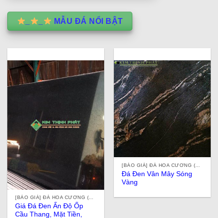
_
_
MẪU ĐÁ NỔI BẬT
[BÁO GIÁ] ĐÁ HOA CƯƠNG (ĐÁ GRANITE) TỰ NHIÊN, NHÂN TẠO, ĐÁ ỐP LÁT Ở TPHCM
Đá Đen Vân Mây Sóng
Vàng
[BÁO GIÁ] ĐÁ HOA CƯƠNG (ĐÁ GRANITE) TỰ NHIÊN, NHÂN TẠO, ĐÁ ỐP LÁT Ở TPHCM
Giá Đá Đen Ấn Độ Ốp
Cầu Thang, Mặt Tiền,