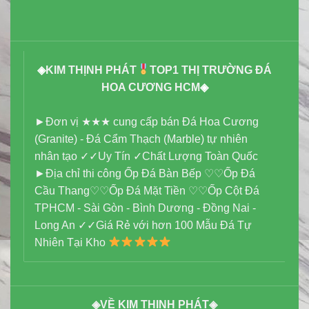
◈
KIM THỊNH PHÁT
TOP1 THỊ TRƯỜNG ĐÁ
HOA CƯƠNG HCM
◈
►Đơn vị ★★★ cung cấp bán Đá Hoa Cương
(Granite) - Đá Cẩm Thạch (Marble) tự nhiên
nhân tạo ✓✓Uy Tín ✓Chất Lượng Toàn Quốc
►Địa chỉ thi công Ốp Đá Bàn Bếp ♡♡Ốp Đá
Cầu Thang♡♡Ốp Đá Mặt Tiền ♡♡Ốp Cột Đá
TPHCM - Sài Gòn - Bình Dương - Đồng Nai -
Long An ✓✓Giá Rẻ với hơn 100 Mẫu Đá Tự
Nhiên Tại Kho
◈VỀ KIM THỊNH PHÁT◈