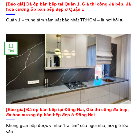
[Báo giá] Đá ốp bàn bếp tại Quận 1, Giá thi công đá bếp, đá
hoa cương ốp bàn bếp đẹp ở Quận 1
Quận 1 – trung tâm sầm uất bậc nhất TP.HCM – là nơi hội tụ
11
Th6
[Báo giá] Đá ốp bàn bếp tại Đồng Nai, Giá thi công đá bếp,
đá hoa cương ốp bàn bếp đẹp ở Đồng Nai
Không gian bếp được ví như “trái tim” của ngôi nhà, nơi giữ lửa
yêu