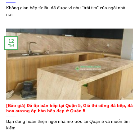
Không gian bếp từ lâu đã được ví như “trái tim” của ngôi nhà,
nơi
12
Th6
[Báo giá] Đá ốp bàn bếp tại Quận 5, Giá thi công đá bếp, đá
hoa cương ốp bàn bếp đẹp ở Quận 5
Bạn đang hoàn thiện ngôi nhà mơ ước tại Quận 5 và muốn tìm
kiếm