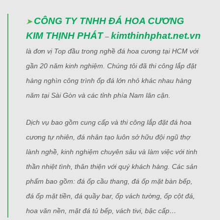
CÔNG TY TNHH ĐÁ HOA CƯƠNG
➤
KIM THỊNH PHÁT
kimthinhphat.net.vn
–
là đơn vị Top đầu trong nghề đá hoa cương tại HCM với
gần 20 năm kinh nghiệm. Chúng tôi đã thi công lắp đặt
hàng nghìn công trình ốp đá lớn nhỏ khác nhau hàng
năm tại Sài Gòn và các tỉnh phía Nam lân cận.
Dịch vụ bao gồm cung cấp và thi công lắp đặt đá hoa
cương tự nhiên, đá nhân tạo luôn sở hữu đội ngũ thợ
lành nghề, kinh nghiệm chuyên sâu và làm việc với tinh
thần nhiệt tình, thân thiện với quý khách hàng. Các sản
phẩm bao gồm:
đá ốp cầu thang, đá ốp mặt bàn bếp,
đá ốp mặt tiền, đá quầy bar, ốp vách tường, ốp cột đá,
hoa văn nền, mặt đá tủ bếp, vách tivi, bậc cấp…