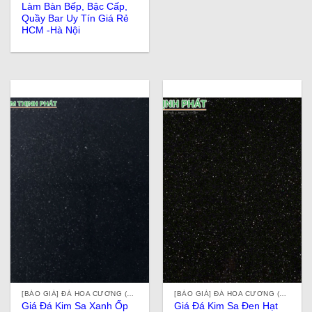
Làm Bàn Bếp, Bậc Cấp,
Quầy Bar Uy Tín Giá Rẻ
HCM -Hà Nội
[BÁO GIÁ] ĐÁ HOA CƯƠNG (ĐÁ GRANITE) TỰ NHIÊN, NHÂN TẠO, ĐÁ ỐP LÁT Ở TPHCM
[BÁO GIÁ] ĐÁ HOA CƯƠNG (ĐÁ GRANITE) TỰ NHIÊN, NHÂN TẠO, ĐÁ ỐP LÁT Ở TPHCM
Giá Đá Kim Sa Xanh Ốp
Giá Đá Kim Sa Đen Hạt