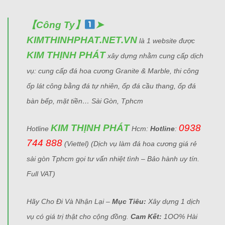
【Công Ty】
➤
KIMTHINHPHAT.NET.VN
là 1 website được
KIM THỊNH PHÁT
xây dựng nhằm cung cấp dịch
vụ: cung cấp đá hoa cương Granite & Marble, thi công
ốp lát công bằng đá tự nhiên, ốp đá cầu thang, ốp đá
bàn bếp, mặt tiền… Sài Gòn, Tphcm
KIM THỊNH PHÁT
0938
Hotline
Hcm:
Hotline
:
744 888
(Viettel)
(Dịch vụ làm đá hoa cương giá rẻ
sài gòn Tphcm gọi tư vấn nhiệt tình – Bảo hành uy tín.
Full VAT)
Hãy Cho Đi Và Nhận Lại –
Mục Tiêu:
Xây dựng 1 dịch
vụ có giá trị thật cho cộng đồng.
Cam Kết:
1OO% Hài