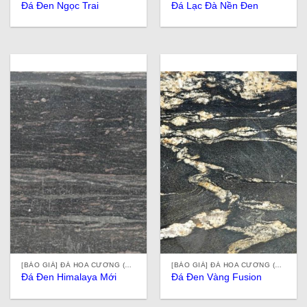
Đá Đen Ngọc Trai
Đá Lạc Đà Nền Đen
[BÁO GIÁ] ĐÁ HOA CƯƠNG (ĐÁ GRANITE) TỰ NHIÊN, NHÂN TẠO, ĐÁ ỐP LÁT Ở TPHCM
[BÁO GIÁ] ĐÁ HOA CƯƠNG (ĐÁ GRANITE) TỰ NHIÊN, NHÂN TẠO, ĐÁ ỐP LÁT Ở TPHCM
Đá Đen Himalaya Mới
Đá Đen Vàng Fusion