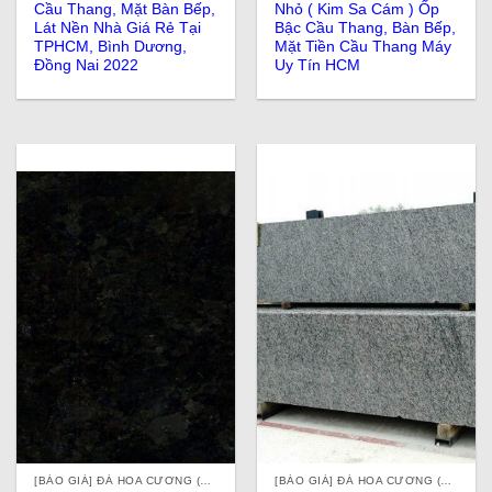
Cầu Thang, Mặt Bàn Bếp,
Nhỏ ( Kim Sa Cám ) Ốp
Lát Nền Nhà Giá Rẻ Tại
Bậc Cầu Thang, Bàn Bếp,
TPHCM, Bình Dương,
Mặt Tiền Cầu Thang Máy
Đồng Nai 2022
Uy Tín HCM
[BÁO GIÁ] ĐÁ HOA CƯƠNG (ĐÁ GRANITE) TỰ NHIÊN, NHÂN TẠO, ĐÁ ỐP LÁT Ở TPHCM
[BÁO GIÁ] ĐÁ HOA CƯƠNG (ĐÁ GRANITE) TỰ NHIÊN, NHÂN TẠO, ĐÁ ỐP LÁT Ở TPHCM