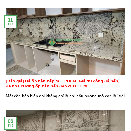
11
Th6
[Báo giá] Đá ốp bàn bếp tại TPHCM, Giá thi công đá bếp,
đá hoa cương ốp bàn bếp đẹp ở TPHCM
Một căn bếp hiện đại không chỉ là nơi nấu nướng mà còn là “trái
06
Th5