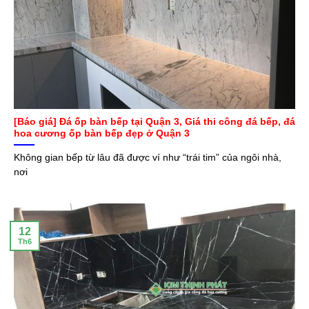
[Báo giá] Đá ốp bàn bếp tại Quận 3, Giá thi công đá bếp, đá
hoa cương ốp bàn bếp đẹp ở Quận 3
Không gian bếp từ lâu đã được ví như “trái tim” của ngôi nhà,
nơi
12
Th6