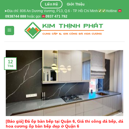
Skip
Liên Hệ
Giới Thiệu
to
➤Địa chỉ: 806 An Dương Vương, P13, Q.6 - TP. Hồ Chí Minh
Hotline
0938744 888
hoặc gọi
0937 471 792
content
12
Th6
[Báo giá] Đá ốp bàn bếp tại Quận 6, Giá thi công đá bếp, đá
hoa cương ốp bàn bếp đẹp ở Quận 6