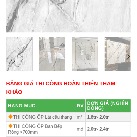
BẢNG GIÁ THI CÔNG HOÀN THIỆN THAM
KHẢO
ĐƠN GIÁ (NGHÌN
HẠNG MỤC
ĐV
ĐỒNG)
THI CÔNG ỐP Lát cầu thang
m²
1.8tr- 2.0tr
THI CÔNG ỐP Bàn Bếp
md
2.0tr- 2.4tr
Rộng <700mm