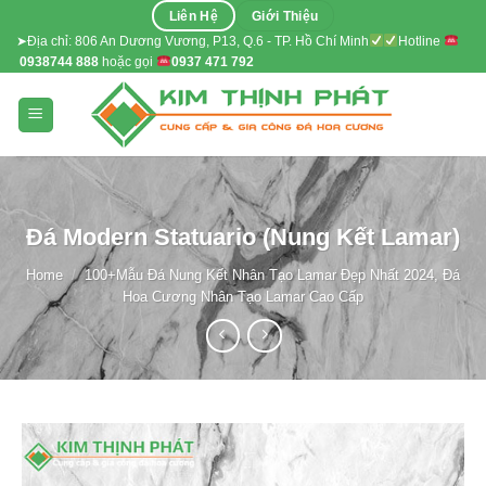
Skip
Liên Hệ
Giới Thiệu
to
➤Địa chỉ: 806 An Dương Vương, P13, Q.6 - TP. Hồ Chí Minh
Hotline
0938744 888
hoặc gọi
0937 471 792
content
Đá Modern Statuario (Nung Kết Lamar)
Home
/
100+Mẫu Đá Nung Kết Nhân Tạo Lamar Đẹp Nhất 2024, Đá
Hoa Cương Nhân Tạo Lamar Cao Cấp