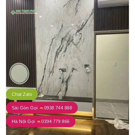
Chat Zalo
Sài Gòn Gọi
0938 744 888
Hà Nội Gọi
0394 779 866