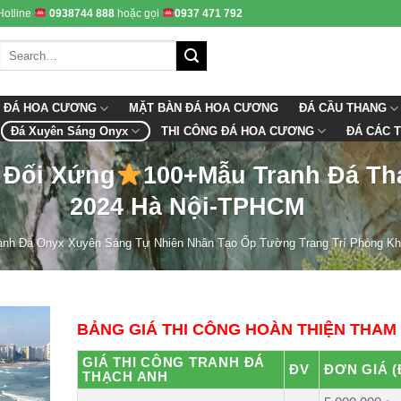
Hotline
0938744 888
hoặc gọi
0937 471 792
 ĐÁ HOA CƯƠNG
ĐÁ CẦU THANG
MẶT BÀN ĐÁ HOA CƯƠNG
Đá Xuyên Sáng Onyx
THI CÔNG ĐÁ HOA CƯƠNG
ĐÁ CÁC T
 Đối Xứng
100+Mẫu Tranh Đá Th
2024 Hà Nội-TPHCM
anh Đá Onyx Xuyên Sáng Tự Nhiên Nhân Tạo Ốp Tường Trang Trí Phòng K
BẢNG GIÁ THI CÔNG HOÀN THIỆN THAM
GIÁ THI CÔNG TRANH ĐÁ
ĐV
ĐƠN GIÁ (
THẠCH ANH