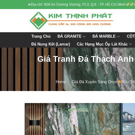
Skip
➤Địa chỉ: 806 An Dương Vương, P13, Q.6 - TP. Hồ Chí Minh
to
content
ĐÁ GRANITE
ĐÁ MARBLE
CỘT
Trang Chủ
Các Hạng Mục Ốp Lát Khác
Đá Nung Kết (Lamar)
Giá Tranh Đá Thạch Anh
Home
/
Giá Đá Xuyên Sáng Onyx
Mẫu Tr