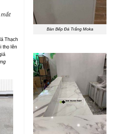
 mắt
Bàn Bếp Đá Trắng Moka
 đá Thạch
i thọ lên
giá
ơng