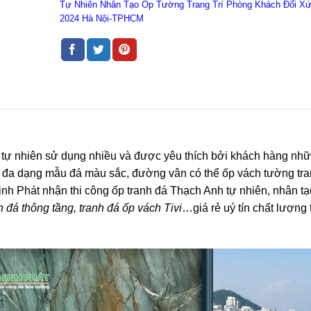
Tự Nhiên Nhân Tạo Ốp Tường Trang Trí Phòng Khách Đối X
2024 Hà Nội-TPHCM
á tự nhiên sử dụng nhiều và được yêu thích bởi khách hàng n
o, đa dạng mẫu đá màu sắc, đường vân có thể ốp vách tường tr
ịnh Phát nhận thi công ốp tranh đá Thạch Anh tự nhiên, nhân t
h đá thông tầng, tranh đá ốp vách Tivi
…giá rẻ uý tín chất lượng 