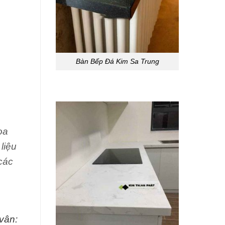
Bàn Bếp Đá Kim Sa Trung
oa
liệu
 các
vân: