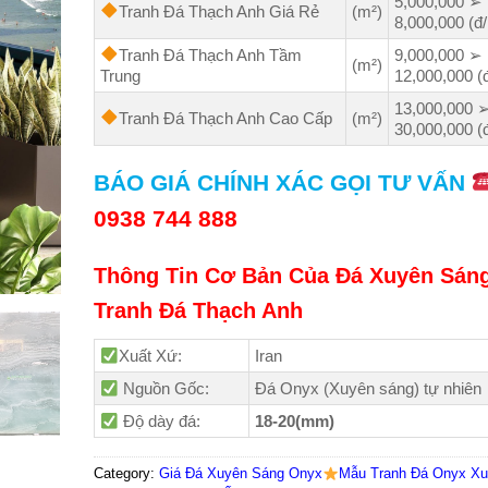
5,000,000 ➢
Tranh Đá Thạch Anh Giá Rẻ
(m²)
8,000,000 (đ
Tranh Đá Thạch Anh Tầm
9,000,000 ➢
(m²)
Trung
12,000,000 (
13,000,000 
Tranh Đá Thạch Anh Cao Cấp
(m²)
30,000,000 (
BÁO GIÁ CHÍNH XÁC GỌI TƯ VẤN
0938 744 888
Thông Tin Cơ Bản Của Đá Xuyên Sán
Tranh Đá Thạch Anh
Xuất Xứ:
Iran
Nguồn Gốc:
Đá Onyx (Xuyên sáng) tự nhiên
Độ dày đá:
18-20(mm)
Category:
Giá Đá Xuyên Sáng Onyx
Mẫu Tranh Đá Onyx Xu