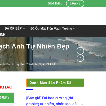
Giới Thiệu
Liên Hệ
ĐÁ ỐP BẾP
Đá Ốp Mặt Tiền Vách Tường
ỈNH
ạch Anh Tự Nhiên Đẹp
hách Đối Xứng Đẹp 2024 Hà Nội-TPHCM
Danh Mục Sản Phẩm Đá
 KHẢO
Đ/M²)
[Báo giá] Đá hoa cương (đá
granite) tự nhiên, nhân tạo, đá