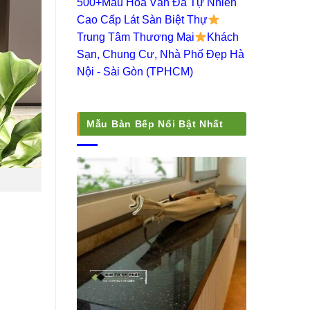
500+Mẫu Hoa Văn Đá Tự Nhiên
Cao Cấp Lát Sàn Biệt Thự
Trung Tâm Thương Mại
Khách
Sạn, Chung Cư, Nhà Phố Đẹp Hà
Nội - Sài Gòn (TPHCM)
Mẫu Bàn Bếp Nổi Bật Nhất