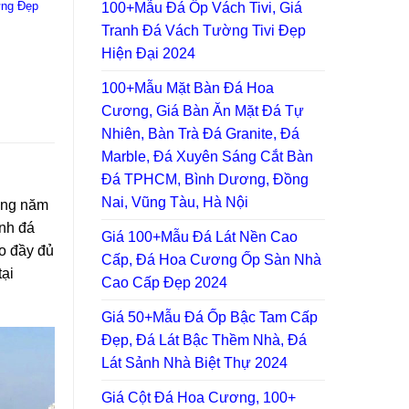
ứng Đẹp
100+Mẫu Đá Ốp Vách Tivi, Giá
Tranh Đá Vách Tường Tivi Đẹp
Hiện Đại 2024
100+Mẫu Mặt Bàn Đá Hoa
Cương, Giá Bàn Ăn Mặt Đá Tự
Nhiên, Bàn Trà Đá Granite, Đá
Marble, Đá Xuyên Sáng Cắt Bàn
Đá TPHCM, Bình Dương, Đồng
Nai, Vũng Tàu, Hà Nội
hững năm
anh đá
Giá 100+Mẫu Đá Lát Nền Cao
ạo đầy đủ
Cấp, Đá Hoa Cương Ốp Sàn Nhà
tại
Cao Cấp Đẹp 2024
Giá 50+Mẫu Đá Ốp Bậc Tam Cấp
Đẹp, Đá Lát Bậc Thềm Nhà, Đá
Lát Sảnh Nhà Biệt Thự 2024
Giá Cột Đá Hoa Cương, 100+