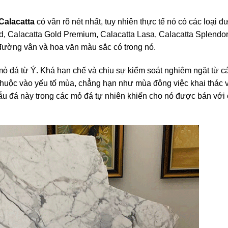
Calacatta
có vân rõ nét nhất, tuy nhiên thực tế nó có các loại đ
ld, Calacatta Gold Premium, Calacatta Lasa, Calacatta Splendo
đường vân và hoa văn màu sắc có trong nó.
mỏ đá từ Ý. Khá hạn chế và chịu sự kiểm soát nghiêm ngặt từ c
 thuộc vào yếu tố mùa, chẳng hạn như mùa đông việc khai thác 
u đá này trong các mỏ đá tự nhiên khiến cho nó được bán với 