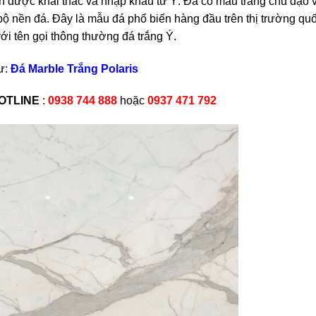
n được khai thác và nhập khẩu từ Ý. Đá có màu trắng chủ đạo 
 nền đá. Đây là mẫu đá phổ biến hàng đầu trên thị trường quố
ới tên gọi thông thường đá trắng Ý.
ư:
Đá Marble Trắng Polaris
OTLINE
:
0938 744 888
hoặc
0937 471 792