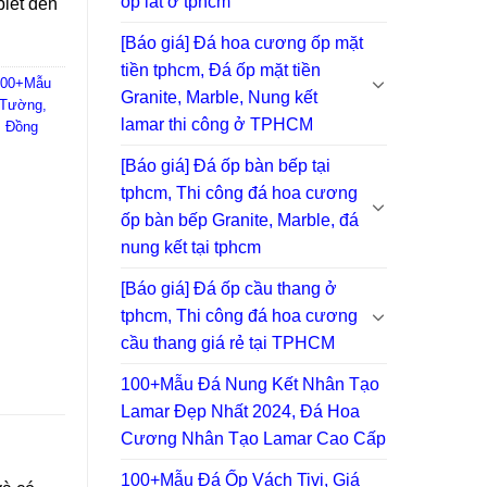
ốp lát ở tphcm
biết đến
[Báo giá] Đá hoa cương ốp mặt
tiền tphcm, Đá ốp mặt tiền
 100+Mẫu
Granite, Marble, Nung kết
 Tường,
lamar thi công ở TPHCM
, Đồng
[Báo giá] Đá ốp bàn bếp tại
tphcm, Thi công đá hoa cương
ốp bàn bếp Granite, Marble, đá
nung kết tại tphcm
[Báo giá] Đá ốp cầu thang ở
tphcm, Thi công đá hoa cương
cầu thang giá rẻ tại TPHCM
100+Mẫu Đá Nung Kết Nhân Tạo
Lamar Đẹp Nhất 2024, Đá Hoa
Cương Nhân Tạo Lamar Cao Cấp
100+Mẫu Đá Ốp Vách Tivi, Giá