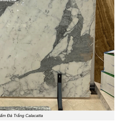
tấm Đá Trắng Calacatta