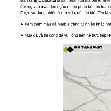
Đá Trắng Calacatta
là sản phẩm đá Marble tự nhiê
đường vân màu đen ngẫu nhiên phân bố trên toàn bộ
được sử dụng nhiều ở nước ta, nó còn biết đến là v
➤ Xem thêm mẫu đá Marble trắng tự nhiên khác nh
➤
Mua đá và thi công đá vui lòng liên hệ trực tiếp
H