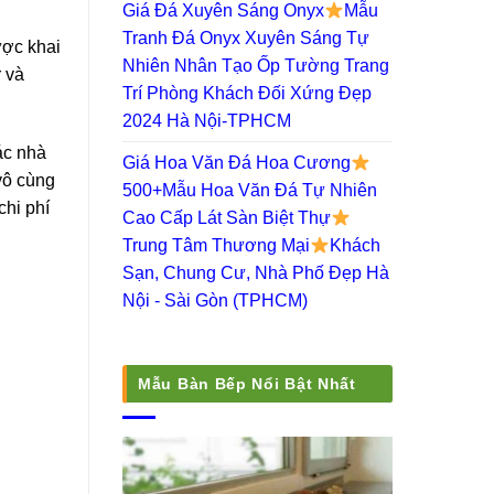
Giá Đá Xuyên Sáng Onyx
Mẫu
Tranh Đá Onyx Xuyên Sáng Tự
ược khai
Nhiên Nhân Tạo Ốp Tường Trang
r và
Trí Phòng Khách Đối Xứng Đẹp
2024 Hà Nội-TPHCM
ác nhà
Giá Hoa Văn Đá Hoa Cương
vô cùng
500+Mẫu Hoa Văn Đá Tự Nhiên
chi phí
Cao Cấp Lát Sàn Biệt Thự
Trung Tâm Thương Mại
Khách
Sạn, Chung Cư, Nhà Phố Đẹp Hà
Nội - Sài Gòn (TPHCM)
Mẫu Bàn Bếp Nổi Bật Nhất