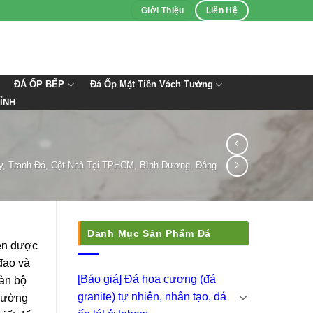
Giới Thiệu
Liên Hệ
ĐÁ ỐP BẾP
Đá Ốp Mặt Tiền Vách Tường
ỈNH
y, Tranh Đá, Cột Nhà Tại TPHCM, Bình Dương, Đồng
Danh Mục Sản Phẩm Đá
ên được
đạo và
[Báo giá] Đá hoa cương (đá
àn bộ
granite) tự nhiên, nhân tạo, đá
trường