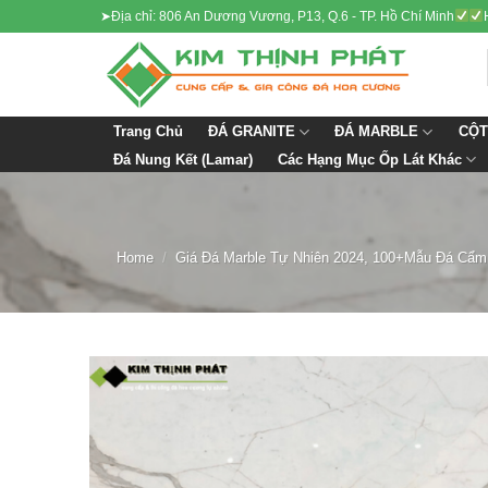
Skip
➤Địa chỉ: 806 An Dương Vương, P13, Q.6 - TP. Hồ Chí Minh
to
content
ĐÁ GRANITE
ĐÁ MARBLE
CỘT
Trang Chủ
Các Hạng Mục Ốp Lát Khác
Đá Nung Kết (Lamar)
Home
/
Giá Đá Marble Tự Nhiên 2024, 100+Mẫu Đá Cẩm