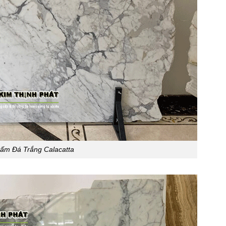
tấm Đá Trắng Calacatta