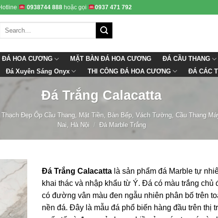
Hotline
0938744 888
hoặc gọi
0937 471 792
 ĐÁ HOA CƯƠNG
ĐÁ CẦU THANG
MẶT BÀN ĐÁ HOA CƯƠNG
Đá Xuyên Sáng Onyx
THI CÔNG ĐÁ HOA CƯƠNG
ĐÁ CÁC T
Đá Trắng Calacatta
 Thạch Đẹp Ốp Cầu Thang, Mặt Tiền, Bàn Bếp, Vách Tường, Cầu Thang Má
Nai, Hà Nội
/
Đá Marble Trắng
Đá Trắng Calacatta
là sản phẩm đá Marble tự nhi
khai thác và nhập khẩu từ Ý. Đá có màu trắng chủ 
có đường vân màu đen ngẫu nhiên phân bố trên to
nền đá. Đây là mẫu đá phổ biến hàng đầu trên thị 