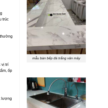
ng
 trúc
g thường
mẫu bàn bếp đá trắng vân mây
ị trí
tắm, ốp
t lượng