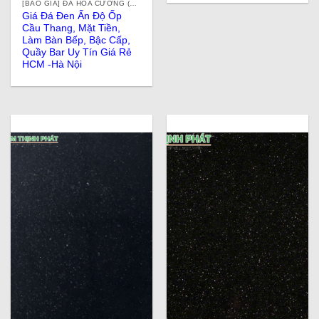
[BÁO GIÁ] ĐÁ HOA CƯƠNG (ĐÁ GRANITE) TỰ NHIÊN, NHÂN TẠO, ĐÁ ỐP LÁT Ở TPHCM
Giá Đá Đen Ấn Độ Ốp
Cầu Thang, Mặt Tiền,
Làm Bàn Bếp, Bậc Cấp,
Quầy Bar Uy Tín Giá Rẻ
HCM -Hà Nội