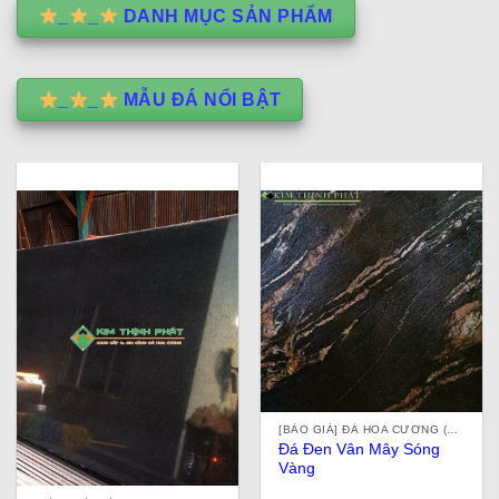
_
_
DANH MỤC SẢN PHẨM
_
_
MẪU ĐÁ NỔI BẬT
[BÁO GIÁ] ĐÁ HOA CƯƠNG (ĐÁ GRANITE) TỰ NHIÊN, NHÂN TẠO, ĐÁ ỐP LÁT Ở TPHCM
Đá Đen Vân Mây Sóng
Vàng