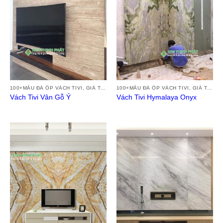
100+MẪU ĐÁ ỐP VÁCH TIVI, GIÁ TRANH ĐÁ VÁCH TƯỜNG TIVI ĐẸP HIỆN ĐẠI 2024
100+MẪU ĐÁ ỐP VÁCH TIVI, GIÁ TRANH ĐÁ VÁCH TƯỜNG TIVI ĐẸP HIỆN ĐẠI 2024
Vách Tivi Vân Gỗ Ý
Vách Tivi Hymalaya Onyx