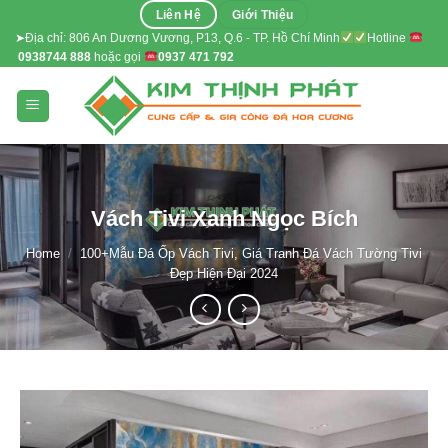
Skip
Liên Hệ
Giới Thiệu
to
➤Địa chỉ: 806 An Dương Vương, P13, Q.6 - TP. Hồ Chí Minh
Hotline
0938744 888
hoặc gọi
0937 471 792
content
Vách Tivi Xanh Ngọc Bích
Home
/
100+Mẫu Đá Ốp Vách Tivi, Giá Tranh Đá Vách Tường Tivi
Đẹp Hiện Đại 2024