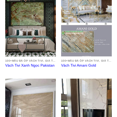
100+MẪU ĐÁ ỐP VÁCH TIVI, GIÁ TRANH ĐÁ VÁCH TƯỜNG TIVI ĐẸP HIỆN ĐẠI 2024
100+MẪU ĐÁ ỐP VÁCH TIVI, GIÁ TRANH ĐÁ VÁCH TƯỜNG TIVI ĐẸP HIỆN ĐẠI 2024
Vách Tivi Xanh Ngọc Pakistan
Vách Tivi Amani Gold