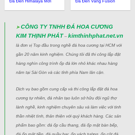
Đá Đen Himalaya Mới
Đá Đen Vàng Fusion
CÔNG TY TNHH ĐÁ HOA CƯƠNG
➤
KIM THỊNH PHÁT
kimthinhphat.net.vn
–
là đơn vị Top đầu trong nghề đá hoa cương tại HCM với
gần 20 năm kinh nghiệm. Chúng tôi đã thi công lắp đặt
hàng nghìn công trình ốp đá lớn nhỏ khác nhau hàng
năm tại Sài Gòn và các tỉnh phía Nam lân cận.
Dịch vụ bao gồm cung cấp và thi công lắp đặt đá hoa
cương tự nhiên, đá nhân tạo luôn sở hữu đội ngũ thợ
lành nghề, kinh nghiệm chuyên sâu và làm việc với tinh
thần nhiệt tình, thân thiện với quý khách hàng. Các sản
phẩm bao gồm:
đá ốp cầu thang, đá ốp mặt bàn bếp,
đá ốp mặt tiền, đá quầy bar, ốp vách tường, ốp cột đá,