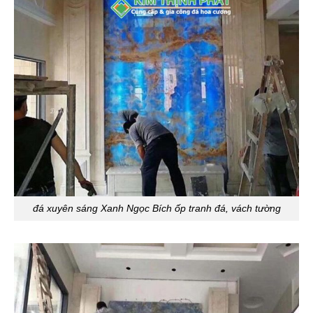
đá xuyên sáng Xanh Ngọc Bích ốp tranh đá, vách tường