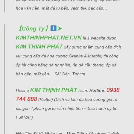
hoa văn nền, mặt đá tủ bếp, vách tivi, bậc cấp…
【Công Ty】
➤
KIMTHINHPHAT.NET.VN
là 1 website được
KIM THỊNH PHÁT
xây dựng nhằm cung cấp dịch
vụ: cung cấp đá hoa cương Granite & Marble, thi công
ốp lát công bằng đá tự nhiên, ốp đá cầu thang, ốp đá
bàn bếp, mặt tiền… Sài Gòn, Tphcm
KIM THỊNH PHÁT
0938
Hotline
Hcm:
Hotline
:
744 888
(Viettel)
(Dịch vụ làm đá hoa cương giá rẻ
sài gòn Tphcm gọi tư vấn nhiệt tình – Bảo hành uy tín.
Full VAT)
Hãy Cho Đi Và Nhận Lại –
Mục Tiêu:
Xây dựng 1 dịch