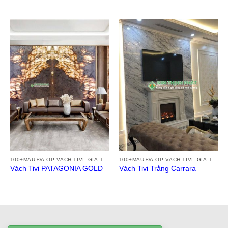
100+MẪU ĐÁ ỐP VÁCH TIVI, GIÁ TRANH ĐÁ VÁCH TƯỜNG TIVI ĐẸP HIỆN ĐẠI 2024
100+MẪU ĐÁ ỐP VÁCH TIVI, GIÁ TRANH ĐÁ VÁCH TƯỜNG TIVI ĐẸP HIỆN ĐẠI 2024
Vách Tivi PATAGONIA GOLD
Vách Tivi Trắng Carrara