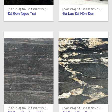
[BÁO GIÁ] ĐÁ HOA CƯƠNG (ĐÁ GRANITE) TỰ NHIÊN, NHÂN TẠO, ĐÁ ỐP LÁT Ở TPHCM
[BÁO GIÁ] ĐÁ HOA CƯƠNG (ĐÁ GRANITE) TỰ NHIÊN, NHÂN TẠO, ĐÁ ỐP LÁT Ở TPHCM
Đá Đen Ngọc Trai
Đá Lạc Đà Nền Đen
[BÁO GIÁ] ĐÁ HOA CƯƠNG (ĐÁ GRANITE) TỰ NHIÊN, NHÂN TẠO, ĐÁ ỐP LÁT Ở TPHCM
[BÁO GIÁ] ĐÁ HOA CƯƠNG (ĐÁ GRANITE) TỰ NHIÊN, NHÂN TẠO, ĐÁ ỐP LÁT Ở TPHCM