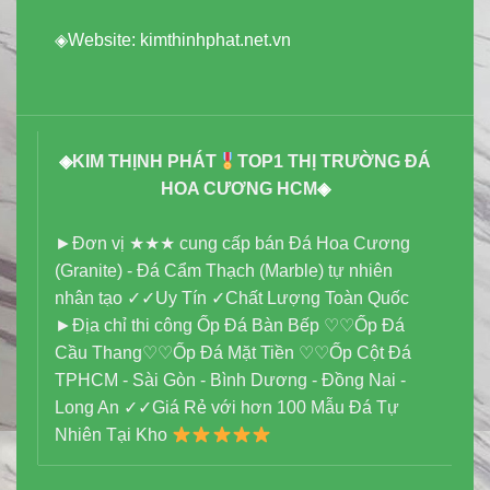
◈Website:
kimthinhphat.net.vn
◈
KIM THỊNH PHÁT
TOP1 THỊ TRƯỜNG ĐÁ
HOA CƯƠNG HCM
◈
►Đơn vị ★★★ cung cấp bán Đá Hoa Cương
(Granite) - Đá Cẩm Thạch (Marble) tự nhiên
nhân tạo ✓✓Uy Tín ✓Chất Lượng Toàn Quốc
►Địa chỉ thi công Ốp Đá Bàn Bếp ♡♡Ốp Đá
Cầu Thang♡♡Ốp Đá Mặt Tiền ♡♡Ốp Cột Đá
TPHCM - Sài Gòn - Bình Dương - Đồng Nai -
Long An ✓✓Giá Rẻ với hơn 100 Mẫu Đá Tự
Nhiên Tại Kho