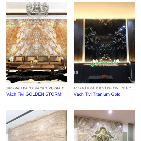
100+MẪU ĐÁ ỐP VÁCH TIVI, GIÁ TRANH ĐÁ VÁCH TƯỜNG TIVI ĐẸP HIỆN ĐẠI 2024
100+MẪU ĐÁ ỐP VÁCH TIVI, GIÁ TRANH ĐÁ VÁCH TƯỜNG TIVI ĐẸP HIỆN ĐẠI 2024
Vách Tivi GOLDEN STORM
Vách Tivi Titanium Gold