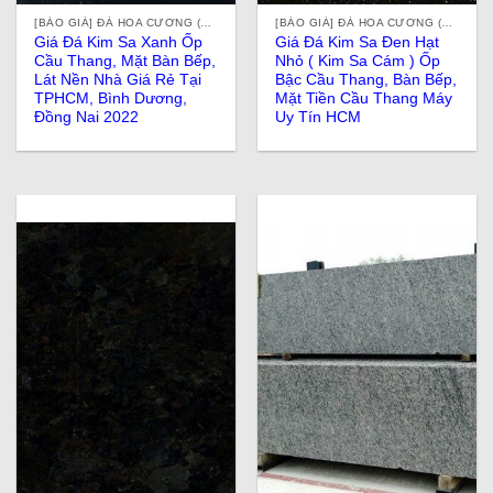
[BÁO GIÁ] ĐÁ HOA CƯƠNG (ĐÁ GRANITE) TỰ NHIÊN, NHÂN TẠO, ĐÁ ỐP LÁT Ở TPHCM
[BÁO GIÁ] ĐÁ HOA CƯƠNG (ĐÁ GRANITE) TỰ NHIÊN, NHÂN TẠO, ĐÁ ỐP LÁT Ở TPHCM
Giá Đá Kim Sa Xanh Ốp
Giá Đá Kim Sa Đen Hạt
Cầu Thang, Mặt Bàn Bếp,
Nhỏ ( Kim Sa Cám ) Ốp
Lát Nền Nhà Giá Rẻ Tại
Bậc Cầu Thang, Bàn Bếp,
TPHCM, Bình Dương,
Mặt Tiền Cầu Thang Máy
Đồng Nai 2022
Uy Tín HCM