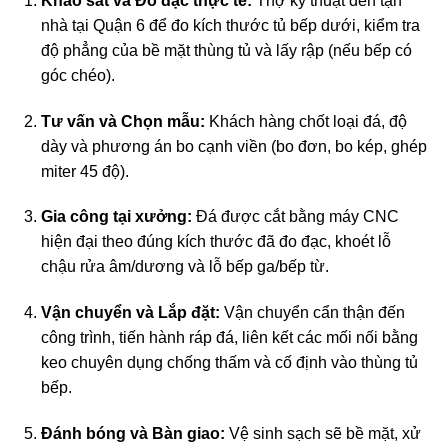
Khảo sát và Đo đạc thực tế:
Thợ kỹ thuật đến tận
nhà tại Quận 6 để đo kích thước tủ bếp dưới, kiểm tra
độ phẳng của bề mặt thùng tủ và lấy rập (nếu bếp có
góc chéo).
Tư vấn và Chọn mẫu:
Khách hàng chốt loại đá, độ
dày và phương án bo cạnh viền (bo đơn, bo kép, ghép
miter 45 độ).
Gia công tại xưởng:
Đá được cắt bằng máy CNC
hiện đại theo đúng kích thước đã đo đạc, khoét lỗ
chậu rửa âm/dương và lỗ bếp ga/bếp từ.
Vận chuyển và Lắp đặt:
Vận chuyển cẩn thận đến
công trình, tiến hành ráp đá, liên kết các mối nối bằng
keo chuyên dụng chống thấm và cố định vào thùng tủ
bếp.
Đánh bóng và Bàn giao:
Vệ sinh sạch sẽ bề mặt, xử