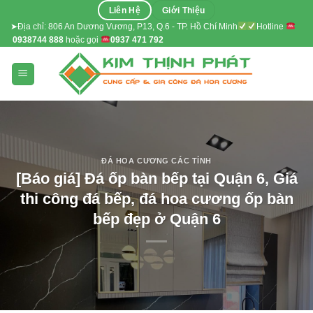
Skip
Liên Hệ
Giới Thiệu
to
➤Địa chỉ: 806 An Dương Vương, P13, Q.6 - TP. Hồ Chí Minh
Hotline
0938744 888
hoặc gọi
0937 471 792
content
ĐÁ HOA CƯƠNG CÁC TỈNH
[Báo giá] Đá ốp bàn bếp tại Quận 6, Giá
thi công đá bếp, đá hoa cương ốp bàn
bếp đẹp ở Quận 6