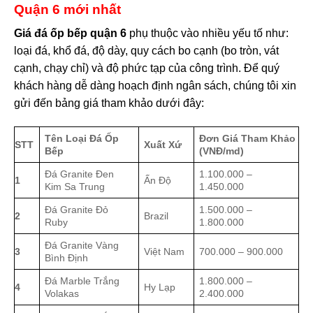
Quận 6 mới nhất
Giá đá ốp bếp quận 6
phụ thuộc vào nhiều yếu tố như:
loại đá, khổ đá, độ dày, quy cách bo cạnh (bo tròn, vát
cạnh, chạy chỉ) và độ phức tạp của công trình. Để quý
khách hàng dễ dàng hoạch định ngân sách, chúng tôi xin
gửi đến bảng giá tham khảo dưới đây:
Tên Loại Đá Ốp
Đơn Giá Tham Khảo
STT
Xuất Xứ
Bếp
(VNĐ/md)
Đá Granite Đen
1.100.000 –
1
Ấn Độ
Kim Sa Trung
1.450.000
Đá Granite Đỏ
1.500.000 –
2
Brazil
Ruby
1.800.000
Đá Granite Vàng
3
Việt Nam
700.000 – 900.000
Bình Định
Đá Marble Trắng
1.800.000 –
4
Hy Lạp
Volakas
2.400.000