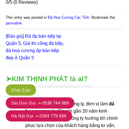
0/5
(0 Reviews)
This entry was posted in
Đá Hoa Cương Các Tỉnh
. Bookmark the
permalink
.
[Báo giá] Đá ốp bàn bếp tại
Quận 5, Giá thi công đá bếp,
đá hoa cương ốp bàn bếp
đẹp ở Quận 5
➤KIM THỊNH PHÁT là ai?
Chat Zalo
Sài Gòn Gọi
0938 744 888
01
KIM THỊNH PHÁT
là công ty, đơn vị làm
đá
hoa cương
Uy Tín với gần 20 năm kinh
Hà Nội Gọi
0394 779 866
nghiệm. Đội ngũ của công ty hướng tới chinh
phục lựa chọn của khách hàng bằng tư vấn,