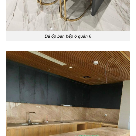
Đá ốp bàn bếp ở quận 6