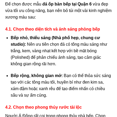
Để chọn được mẫu
đá ốp bàn bếp tại Quận 6
vừa đẹp
vừa tối ưu công năng, bạn nên bỏ túi một vài kinh nghiệm
xương máu sau:
4.1. Chọn theo diện tích và ánh sáng phòng bếp
Bếp nhỏ, thiếu sáng (Nhà phố hẹp, chung cư
studio):
Nên ưu tiên chọn đá có tông màu sáng như
trắng, kem, vàng nhạt kết hợp với bề mặt bóng
(Polished) để phản chiếu ánh sáng, tạo cảm giác
không gian rộng rãi hơn.
Bếp rộng, không gian mở:
Bạn có thể thỏa sức sáng
tạo với các tông màu tối, huyền bí như đen kim sa,
xám đậm hoặc xanh rêu để tạo điểm nhấn có chiều
sâu và sự ấm cúng.
4.2. Chọn theo phong thủy rước tài lộc
Người Á Đông rất coi trọng phong thủy nhà bếp. Chọn