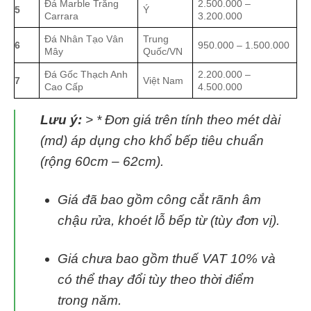
Đá Marble Trắng
2.500.000 –
5
Ý
Carrara
3.200.000
Đá Nhân Tạo Vân
Trung
6
950.000 – 1.500.000
Mây
Quốc/VN
Đá Gốc Thạch Anh
2.200.000 –
7
Việt Nam
Cao Cấp
4.500.000
Lưu ý:
> * Đơn giá trên tính theo mét dài
(md) áp dụng cho khổ bếp tiêu chuẩn
(rộng 60cm – 62cm).
Giá đã bao gồm công cắt rãnh âm
chậu rửa, khoét lỗ bếp từ (tùy đơn vị).
Giá chưa bao gồm thuế VAT 10% và
có thể thay đổi tùy theo thời điểm
trong năm.