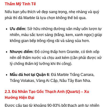
Thẩm Mỹ Tinh Tế
Nếu bạn yêu thích vẻ đẹp sang trọng, nhẹ nhàng và quý
phái thì đá Marble là lựa chọn không thể bỏ qua.
Ưu điểm:
Sở hữu những đường vân mây uốn lượn tự
nhiên, màu sắc tươi sáng (trắng, kem, xanh ngọc) giúp
không gian bếp trông rộng rãi và sáng sủa hơn.
Nhược điểm:
Độ cứng thấp hơn Granite, có tính xốp
nên dễ thấm nước và chịu axit kém (cần phải được xử
lý chống thấm kỹ lưỡng khi thi công).
Mẫu đá hot tại Quận 6:
Đá Marble Trắng Carrara,
Trắng Volakas, Vàng Ai Cập, Nâu Tây Ban Nha.
2.3. Đá Nhân Tạo Gốc Thạch Anh (Quartz) – Xu
Hướng Hiện Đại
Được cấu tạo từ khoảng 90-93% bột thạch anh tự nhiên