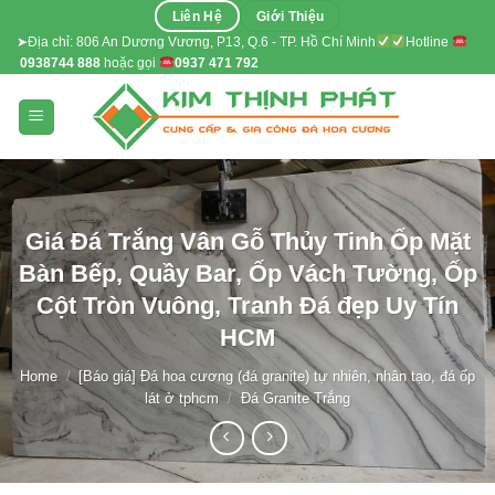
Skip
Liên Hệ
Giới Thiệu
to
➤Địa chỉ: 806 An Dương Vương, P13, Q.6 - TP. Hồ Chí Minh
Hotline
0938744 888
hoặc gọi
0937 471 792
content
Giá Đá Trắng Vân Gỗ Thủy Tinh Ốp Mặt
Bàn Bếp, Quầy Bar, Ốp Vách Tường, Ốp
Cột Tròn Vuông, Tranh Đá đẹp Uy Tín
HCM
Home
/
[Báo giá] Đá hoa cương (đá granite) tự nhiên, nhân tạo, đá ốp
lát ở tphcm
/
Đá Granite Trắng