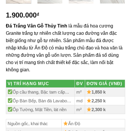
1.900.000
₫
Đá Trắng Vân Gỗ Thủy Tinh
là mẫu đá hoa cương
Granite trắng tự nhiên chất lượng cao đường vân đặc
biệt giống như gỗ tự nhiên. Sản phẩm mẫu đá được
nhập khẩu từ Ấn Độ có màu trắng chủ đạo và hoa văn là
những đường vân gỗ uốn lượn. Sản phẩm đá số dùng
cho vị trí mang tính chất thiết kế đặc sắc, làm nổi bật
không gian.
VỊ TRÍ HẠNG MỤC
ĐV
ĐƠN GIÁ (VNĐ)
Ốp cầu thang, Bậc tam cấp…
m²
1,85
0 k
Ốp Bàn Bếp, Bàn đá Lavabo…
md
2,250 k
Ốp Tường, Mặt Tiền, lát nền
m²
2,300 k
Nguồn gốc, khai thác
Ấn Độ