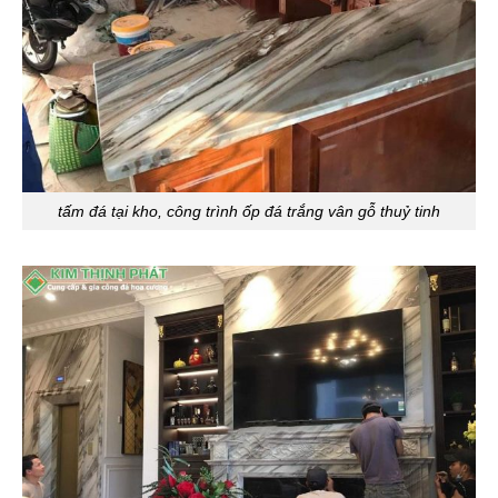
tấm đá tại kho, công trình ốp đá trắng vân gỗ thuỷ tinh