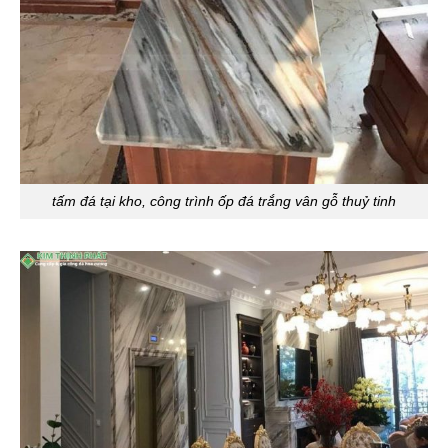
tấm đá tại kho, công trình ốp đá trắng vân gỗ thuỷ tinh