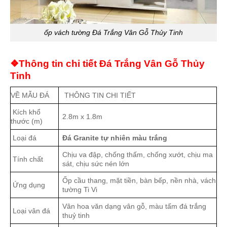
ốp vách tường Đá Trắng Vân Gỗ Thủy Tinh
❖Thông tin chi tiết Đá Trắng Vân Gỗ Thủy
Tinh
VỀ MẪU ĐÁ
THÔNG TIN CHI TIẾT
Kích khổ
2.8m x 1.8m
thước (m)
Loại đá
Đá Granite tự nhiên màu trắng
Chịu va đập, chống thấm, chống xướt, chịu ma
Tính chất
sát, chịu sức nén lớn
Ốp cầu thang, mặt tiền, bàn bếp, nền nhà, vách
Ứng dụng
tường Ti Vi
Vân hoa văn dạng vân gỗ, màu tấm đá trắng
Loại vân đá
thuỷ tinh