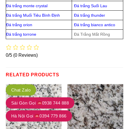
Đá trắng monte crystal
Đá trắng Suối Lau
Đá trắng Muối Tiêu Bình Định
Đá trắng thunder
Đá trắng orion
Đá trắng bianco antico
Đá trắng torrone
Đá Trắng Mắt Rồng
0/5
(0 Reviews)
RELATED PRODUCTS
Chat Zalo
Sài Gòn Gọi
0938 744 888
Hà Nội Gọi
0394 779 866