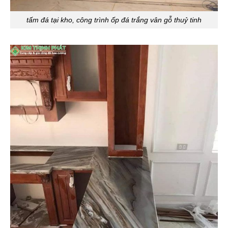
tấm đá tại kho, công trình ốp đá trắng vân gỗ thuỷ tinh