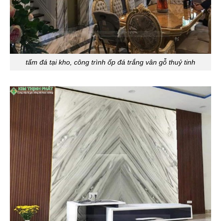
tấm đá tại kho, công trình ốp đá trắng vân gỗ thuỷ tinh