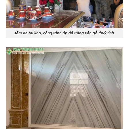
tấm đá tại kho, công trình ốp đá trắng vân gỗ thuỷ tinh