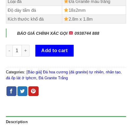
Loại đá
Đá Granite màu trắng
Độ dày tấm đá
18±2mm
Kích thước khổ đá
2.8m x 1.8m
BÁO GIÁ CHÍNH XÁC GỌI
0938744 888
Giá Đá Trắng Vân Gỗ Thủy Tinh Ốp Mặt Bàn Bếp, Quầy Bar, Ốp
Add to cart
Categories:
[Báo giá] Đá hoa cương (đá granite) tự nhiên, nhân tạo,
đá ốp lát ở tphcm
,
Đá Granite Trắng
Description