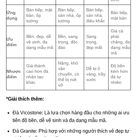
Bàn bếp, mặt
Bàn bếp,
Bàn bếp,
Ứng
Bàn bếp,
bàn, ốp
sàn nhà, ốp
sàn nhà,
dụng
mặt bàn
tường
tường
điêu khắc
Giá cả
Bền, đẹp, dễ
Bền, sang
Sang
phải
Ưu
vệ sinh, đa
trọng, độc
trọng,
chăng, đa
điểm
dạng mẫu mã
đáo
đẹp mắt
dạng mẫu
mã
Nặng, khó
Giá thành
Độ bền
vận
Dễ bị ố
Nhược
cao hơn đá
kém hơn
chuyển, có
vàng, trầy
điểm
nhân tạo
đá tự
thể bị nứt
xước
khác
nhiên
vỡ
*Giải thích thêm:
Đá Vicostone: Là lựa chọn hàng đầu cho những ai ưu
tiên độ bền, dễ vệ sinh và đa dạng mẫu mã.
Đá Granite: Phù hợp với những người thích vẻ đẹp tự