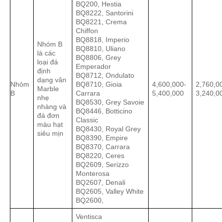
BQ200, Hestia
BQ8222, Santorini
BQ8221, Crema
Chiffon
BQ8818, Imperio
Nhóm B
BQ8810, Uliano
là các
BQ8806, Grey
loại đá
Emperador
định
BQ8712, Ondulato
dạng vân
Nhóm
BQ8710, Gioia
4,600,000-
2,760,0
Marble
B
Carrara
5,400,000
3,240,0
nhẹ
BQ8530, Grey Savoie
nhàng và
BQ8446, Botticino
đá đơn
Classic
màu hạt
BQ8430, Royal Grey
siêu mịn
BQ8390, Empire
BQ8370, Carrara
BQ8220, Ceres
BQ2609, Serizzo
Monterosa
BQ2607, Denali
BQ2605, Valley White
BQ2600,
Ventisca