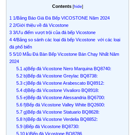
Contents
[
hide
]
1
1/Bảng Báo Giá Đá Bếp VICOSTONE Năm 2024
2
2/Giới thiệu về đá Vicostone
3
3/Ưu điểm vượt trội của đá bếp Vicostone
4
4/Bảng so sánh các loại đá bếp Vicostone với các loại
đá phổ biến
5
5/10 Mẫu Đá Bàn Bếp Vicostone Bán Chạy Nhất Năm
2024
5.1
a)Bếp đá Vicostone Nero Marquina BQ8740:
5.2
b)Bếp đá Vicostone Greylac BQ8738:
5.3
c)Bếp đá Vicostone Arabescato BQ8912:
5.4
d)Bếp đá Vicostone Vivalioro BQ8918:
5.5
e)Bếp đá Vicostone Alessandria BQ6700:
5.6
f)Bếp đá Vicostone Valley White BQ2600:
5.7
g)Bếp đá Vicostone Statuario BQ8628:
5.8
h)Bếp đá Vicostone Verdelia BQ8852:
5.9
i)Bếp đá Vicostone BQ8730:
5.10
k)Bếp đá Vicostone BQ8786