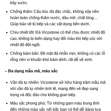
trầy xước.
Chống thấm: Cấu trúc đá đặc chắc, không xốp nên
hoàn toàn chống thấm nước, dầu mỡ, chất lỏng…
Giúp bảo vệ tủ bếp và các vật dụng bên dưới.
Chịu nhiệt tốt: Đá Vicostone có thể chịu được nhiệt độ
cao, không bị biến dạng hay đổi màu khi tiếp xúc với
nhiệt độ đột ngột.
Chống bám bẩn: Bề mặt đá nhẵn mịn, không có các lỗ
rỗng nên vi khuẩn khó bám dính, rất dễ vệ sinh.
– Đa dạng mẫu mã, màu sắc
Vân đá tự nhiên: Vicostone sở hữu hàng trăm mẫu mã
với vân đá tự nhiên tinh tế, mang đến vẻ đẹp sang
trọng và độc đáo cho không gian bếp.
Màu sắc phong phú: Từ những gam màu trung tính
đến những màu sắc nổi bật, bạn có thể dễ dàng lựa