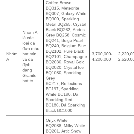
Coffee Brown
BQ315, Meteorite
BQ307, Galaxy White
BQ300, Sparkling
Metal BQ265, Crystal
Black BQ262, Andes
Nhóm A
Grey BQ258, Cosmic
là các
BQ241, Beige Pearl
loại đá
BQ240, Belgium Blue
đơn màu
BQ2102, Pure Black
Nhóm
hạt mịn
3,700,000-
2,220,0
BQ2101, Champagne
A
và đá
4,200,000
2,520,0
BQ2030, Royal Gold
định
BQ2020, Crystal Ice
dạng
BQ1080, Sparkling
Granite
Grey
hạt to
BC217, Reflections
BC197, Sparkling
White BC190, Đá
Sparkling Red
BC186, Đá Sparkling
Black BC1000,
Onyx White
BQ2088, Milky White
BQ201, Artic Snow