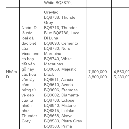
White BQ8870,
Greylac
BQ8738, Thunder
Grey
Nhóm D
BQ8716, Thunder
là các
Blue BQ8786, Luce
loại đá
Di Luna
đặc biệt
BQ8690, Cemento
của
BQ8730, Nero
Vicostone
Marquina
có hoạ
BQ8740, White
tiết vân
Macaubas
gỗ hay
BQ8669, Majestic
Nhóm
7,600,000-
4,560,0
các hoa
Black
D
8,800,000
5,280,0
văn lấy
BQ9611, Acacia
cảm
BQ9610, Avorio
hứng từ
BQ9606, Eramosa
vẻ đẹp
BQ9602, Diamante
của tự
BQ8788, Eclipse
nhiên
BQ8840, Misterio
như
BQ8815, Icelake
Thunder
BQ8668, Akoya
Grey
BQ8583, Pietra Grey
BQ8380, Prima