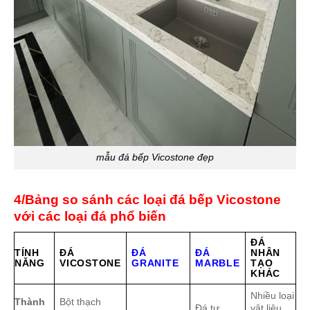
mẫu đá bếp Vicostone đẹp
4/Bảng so sánh các loại đá bếp Vicostone
với các loại đá phổ biến
ĐÁ
TÍNH
ĐÁ
ĐÁ
ĐÁ
NHÂN
NĂNG
VICOSTONE
GRANITE
MARBLE
TẠO
KHÁC
Nhiều loại
Thành
Bột thạch
Đá tự
vật liệu