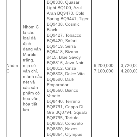
BQ8330, Quasar
Light BQ100, Azul
Aran BQ9470, Cold
Spring BQ9441, Tiger
BQ9438, Cosmic
Nhóm C
Black
là các
BQ9427, Tobacco
loại đá
BQ9420, Safari
định
BQ9419, Serra
dạng vân
BQ9418, Bizana
Marble
9415, Blue Savoy
trắng,
BQ8816, Java Noir
Nhóm
mịn có
6,200,000-
3,720,0
BQ8812, Cinza
C
vân chỉ,
7,100,000
4,260,0
BQ8808, Dolce Vita
mảnh sắc
BQ8590, Dark
nét và
Emparador
các sản
BQ8560, Bianco
phẩm có
Venato
hoa văn,
BQ8440, Terreno
hóa tiết
BQ8791, Ceppo Di
lớn
Gre BQ8794, Squalo
BQ8795, Tartufo
BQ8863, Concreto
BQ8860, Naxos
BQ8864, Olympus