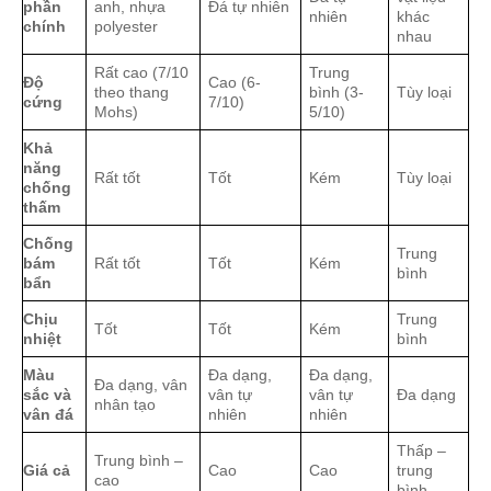
phần
anh, nhựa
Đá tự nhiên
nhiên
khác
chính
polyester
nhau
Rất cao (7/10
Trung
Độ
Cao (6-
theo thang
bình (3-
Tùy loại
cứng
7/10)
Mohs)
5/10)
Khả
năng
Rất tốt
Tốt
Kém
Tùy loại
chống
thấm
Chống
Trung
bám
Rất tốt
Tốt
Kém
bình
bẩn
Chịu
Trung
Tốt
Tốt
Kém
nhiệt
bình
Màu
Đa dạng,
Đa dạng,
Đa dạng, vân
sắc và
vân tự
vân tự
Đa dạng
nhân tạo
vân đá
nhiên
nhiên
Thấp –
Trung bình –
Giá cả
Cao
Cao
trung
cao
bình