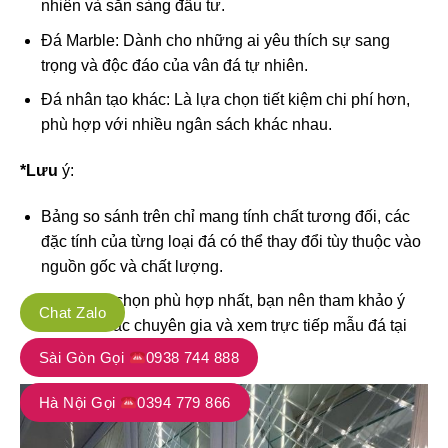
nhiên và sẵn sàng đầu tư.
Đá Marble: Dành cho những ai yêu thích sự sang
trọng và độc đáo của vân đá tự nhiên.
Đá nhân tạo khác: Là lựa chọn tiết kiệm chi phí hơn,
phù hợp với nhiều ngân sách khác nhau.
*Lưu
ý:
Bảng so sánh trên chỉ mang tính chất tương đối, các
đặc tính của từng loại đá có thể thay đổi tùy thuộc vào
nguồn gốc và chất lượng.
Để có lựa chọn phù hợp nhất, bạn nên tham khảo ý
Chat Zalo
kiến của các chuyên gia và xem trực tiếp mẫu đá tại
các showroom.
Sài Gòn Gọi
0938 744 888
Hà Nội Gọi
0394 779 866