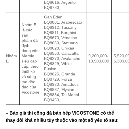
BQ8616, Argento
BQ8780,
Gan Eden
BQ8881, Arabescato
Nhóm E
BQ8912, Tuscany
là các
BQ8811, Borghini
sản
BQ8670, Venatino
phẩm đá
BQ8660, Statuario
định
BQ8628, Onixaa
dạng vân
BQ8550, Calacatta
Nhóm
Marble
9,200,000-
5,520,0
BQ8270, Avalanche
E
siêu cao
10,500,000
6,300,0
BQ8829, White
cấp, theo
Fusion
thiết kế
BQ8825, Grande
và sáng
BQ8729, Forza
tạo độc
BQ8920, Amadeus
đáo của
BQ8887, Elysian
Vicostone
BQ8884, Taj Mahal
BQ9453,
– Báo giá thi công đá bàn bếp VICOSTONE có thể
thay đổi khá nhiều tùy thuộc vào một số yếu tố sau: