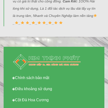
vụ có giá trị thật cho cộng đồng.
Cam Kết:
1OO% Hài
lòng khi sử dụng, Là 1 đối tác dịch vụ lâu dài lấy uy tín
là trung tâm, Nhanh và Chuyên Nghiệp làm nền tảng
_
_
_
_
_
_
◈
Chính sách bảo mật
◈
Điều khoảng sử dụng
◈
Cột Đá Hoa Cương