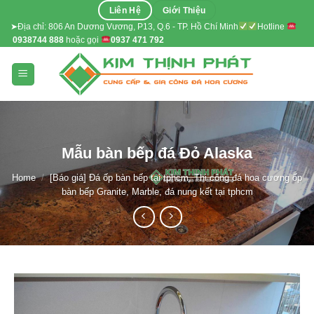
Skip
Liên Hệ
Giới Thiệu
to
➤Địa chỉ: 806 An Dương Vương, P13, Q.6 - TP. Hồ Chí Minh
Hotline
0938744 888
hoặc gọi
0937 471 792
content
Mẫu bàn bếp đá Đỏ Alaska
Home
/
[Báo giá] Đá ốp bàn bếp tại tphcm, Thi công đá hoa cương ốp
bàn bếp Granite, Marble, đá nung kết tại tphcm