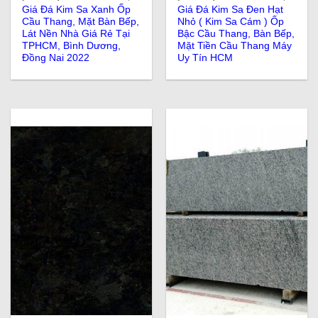
Giá Đá Kim Sa Xanh Ốp
Giá Đá Kim Sa Đen Hạt
Cầu Thang, Mặt Bàn Bếp,
Nhỏ ( Kim Sa Cám ) Ốp
Lát Nền Nhà Giá Rẻ Tại
Bậc Cầu Thang, Bàn Bếp,
TPHCM, Bình Dương,
Mặt Tiền Cầu Thang Máy
Đồng Nai 2022
Uy Tín HCM