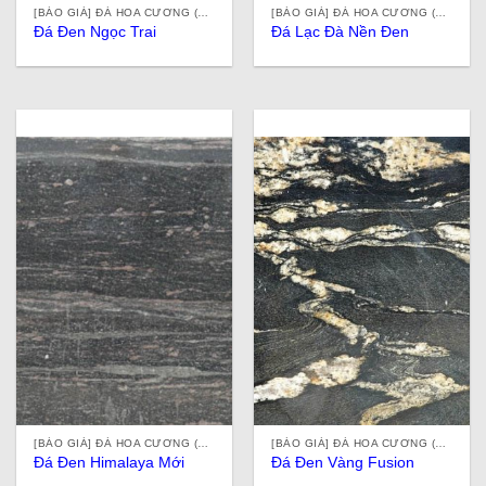
[BÁO GIÁ] ĐÁ HOA CƯƠNG (ĐÁ GRANITE) TỰ NHIÊN, NHÂN TẠO, ĐÁ ỐP LÁT Ở TPHCM
[BÁO GIÁ] ĐÁ HOA CƯƠNG (ĐÁ GRANITE) TỰ NHIÊN, NHÂN TẠO, ĐÁ ỐP LÁT Ở TPHCM
Đá Đen Ngọc Trai
Đá Lạc Đà Nền Đen
[BÁO GIÁ] ĐÁ HOA CƯƠNG (ĐÁ GRANITE) TỰ NHIÊN, NHÂN TẠO, ĐÁ ỐP LÁT Ở TPHCM
[BÁO GIÁ] ĐÁ HOA CƯƠNG (ĐÁ GRANITE) TỰ NHIÊN, NHÂN TẠO, ĐÁ ỐP LÁT Ở TPHCM
Đá Đen Himalaya Mới
Đá Đen Vàng Fusion