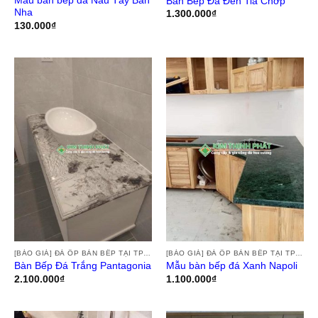
Mẫu bàn bếp đá Nâu Tây Ban
Bàn Bếp Đá Đen Tia Chớp
Nha
1.300.000
₫
130.000
₫
[BÁO GIÁ] ĐÁ ỐP BÀN BẾP TẠI TPHCM, THI CÔNG ĐÁ HOA CƯƠNG ỐP BÀN BẾP GRANITE, MARBLE, ĐÁ NUNG KẾT TẠI TPHCM
[BÁO GIÁ] ĐÁ ỐP BÀN BẾP TẠI TPHCM, THI CÔNG ĐÁ HOA CƯƠNG ỐP BÀN BẾP GRANITE, MARBLE, ĐÁ NUNG KẾT TẠI TPHCM
Bàn Bếp Đá Trắng Pantagonia
Mẫu bàn bếp đá Xanh Napoli
2.100.000
₫
1.100.000
₫