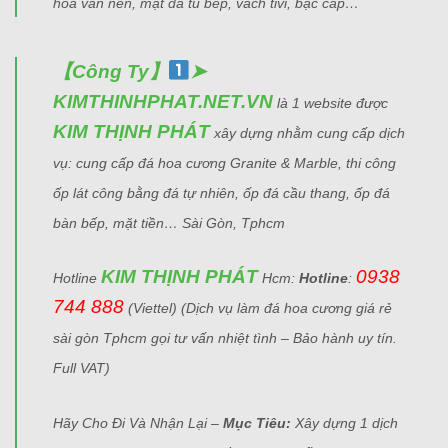
hoa văn nền, mặt đá tủ bếp, vách tivi, bậc cấp…
【Công Ty】
➤
KIMTHINHPHAT.NET.VN
là 1 website được
KIM THỊNH PHÁT
xây dựng nhằm cung cấp dịch
vụ: cung cấp đá hoa cương Granite & Marble, thi công
ốp lát công bằng đá tự nhiên, ốp đá cầu thang, ốp đá
bàn bếp, mặt tiền… Sài Gòn, Tphcm
KIM THỊNH PHÁT
0938
Hotline
Hcm:
Hotline
:
744 888
(Viettel)
(Dịch vụ làm đá hoa cương giá rẻ
sài gòn Tphcm gọi tư vấn nhiệt tình – Bảo hành uy tín.
Full VAT)
Hãy Cho Đi Và Nhận Lại –
Mục Tiêu:
Xây dựng 1 dịch