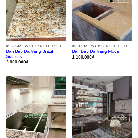
[BÁO GIÁ] ĐÁ ỐP BÀN BẾP TẠI TPHCM, THI CÔNG ĐÁ HOA CƯƠNG ỐP BÀN BẾP GRANITE, MARBLE, ĐÁ NUNG KẾT TẠI TPHCM
[BÁO GIÁ] ĐÁ ỐP BÀN BẾP TẠI TPHCM, THI CÔNG ĐÁ HOA CƯƠNG ỐP BÀN BẾP GRANITE, MARBLE, ĐÁ NUNG KẾT TẠI TPHCM
Bàn Bếp Đá Vàng Brazil
Bàn Bếp Đá Vàng Moca
Solarius
1.100.000
₫
3.000.000
₫