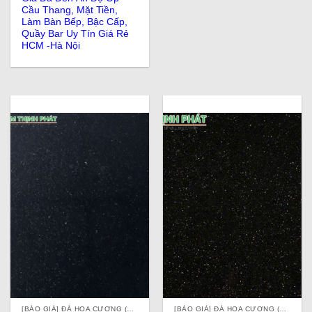
Cầu Thang, Mặt Tiền,
Làm Bàn Bếp, Bậc Cấp,
Quầy Bar Uy Tín Giá Rẻ
HCM -Hà Nội
[BÁO GIÁ] ĐÁ HOA CƯƠNG (ĐÁ GRANITE) TỰ NHIÊN, NHÂN TẠO, ĐÁ ỐP LÁT Ở TPHCM
[BÁO GIÁ] ĐÁ HOA CƯƠNG (ĐÁ GRANITE) TỰ NHIÊN, NHÂN TẠO, ĐÁ ỐP LÁT Ở TPHCM