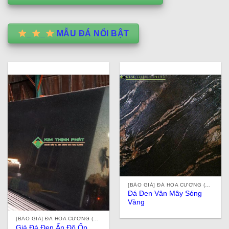
_
_
MẪU ĐÁ NỔI BẬT
[BÁO GIÁ] ĐÁ HOA CƯƠNG (ĐÁ GRANITE) TỰ NHIÊN, NHÂN TẠO, ĐÁ ỐP LÁT Ở TPHCM
Đá Đen Vân Mây Sóng
Vàng
[BÁO GIÁ] ĐÁ HOA CƯƠNG (ĐÁ GRANITE) TỰ NHIÊN, NHÂN TẠO, ĐÁ ỐP LÁT Ở TPHCM
Giá Đá Đen Ấn Độ Ốp