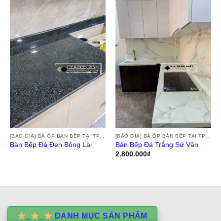
[BÁO GIÁ] ĐÁ ỐP BÀN BẾP TẠI TPHCM, THI CÔNG ĐÁ HOA CƯƠNG ỐP BÀN BẾP GRANITE, MARBLE, ĐÁ NUNG KẾT TẠI TPHCM
[BÁO GIÁ] ĐÁ ỐP BÀN BẾP TẠI TPHCM, THI CÔNG ĐÁ HOA CƯƠNG ỐP BÀN BẾP GRANITE, MARBLE, ĐÁ NUNG KẾT TẠI TPHCM
Bàn Bếp Đá Đen Bông Lài
Bàn Bếp Đá Trắng Sứ Vân
2.800.000
₫
_
_
DANH MỤC SẢN PHẨM