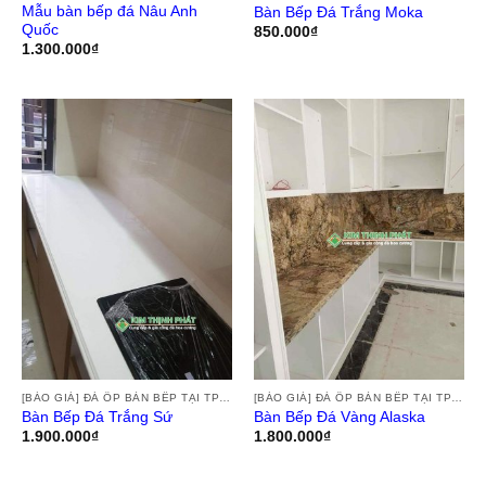
Mẫu bàn bếp đá Nâu Anh
Bàn Bếp Đá Trắng Moka
Quốc
850.000
₫
1.300.000
₫
[BÁO GIÁ] ĐÁ ỐP BÀN BẾP TẠI TPHCM, THI CÔNG ĐÁ HOA CƯƠNG ỐP BÀN BẾP GRANITE, MARBLE, ĐÁ NUNG KẾT TẠI TPHCM
[BÁO GIÁ] ĐÁ ỐP BÀN BẾP TẠI TPHCM, THI CÔNG ĐÁ HOA CƯƠNG ỐP BÀN BẾP GRANITE, MARBLE, ĐÁ NUNG KẾT TẠI TPHCM
Bàn Bếp Đá Trắng Sứ
Bàn Bếp Đá Vàng Alaska
1.900.000
₫
1.800.000
₫