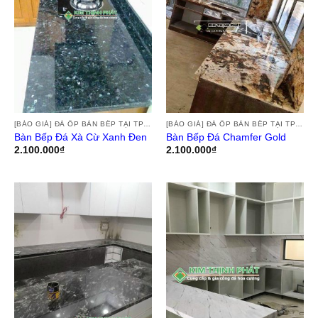
[BÁO GIÁ] ĐÁ ỐP BÀN BẾP TẠI TPHCM, THI CÔNG ĐÁ HOA CƯƠNG ỐP BÀN BẾP GRANITE, MARBLE, ĐÁ NUNG KẾT TẠI TPHCM
[BÁO GIÁ] ĐÁ ỐP BÀN BẾP TẠI TPHCM, THI CÔNG ĐÁ HOA CƯƠNG ỐP BÀN BẾP GRANITE, MARBLE, ĐÁ NUNG KẾT TẠI TPHCM
Bàn Bếp Đá Xà Cừ Xanh Đen
Bàn Bếp Đá Chamfer Gold
2.100.000
₫
2.100.000
₫