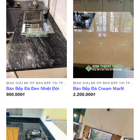
[BÁO GIÁ] ĐÁ ỐP BÀN BẾP TẠI TPHCM, THI CÔNG ĐÁ HOA CƯƠNG ỐP BÀN BẾP GRANITE, MARBLE, ĐÁ NUNG KẾT TẠI TPHCM
[BÁO GIÁ] ĐÁ ỐP BÀN BẾP TẠI TPHCM, THI CÔNG ĐÁ HOA CƯƠNG ỐP BÀN BẾP GRANITE, MARBLE, ĐÁ NUNG KẾT TẠI TPHCM
Bàn Bếp Đá Đen Nhiệt Đới
Bàn Bếp Đá Cream Marfil
900.000
₫
2.200.000
₫