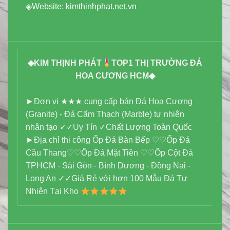
◈Website:
kimthinhphat.net.vn
◈
KIM THỊNH PHÁT
TOP1 THỊ TRƯỜNG ĐÁ
HOA CƯƠNG HCM
◈
►Đơn vị ★★★ cung cấp bán Đá Hoa Cương
(Granite) - Đá Cẩm Thạch (Marble) tự nhiên
nhân tạo ✓✓Uy Tín ✓Chất Lượng Toàn Quốc
►Địa chỉ thi công Ốp Đá Bàn Bếp ♡♡Ốp Đá
Cầu Thang♡♡Ốp Đá Mặt Tiền ♡♡Ốp Cột Đá
TPHCM - Sài Gòn - Bình Dương - Đồng Nai -
Long An ✓✓Giá Rẻ với hơn 100 Mẫu Đá Tự
Nhiên Tại Kho