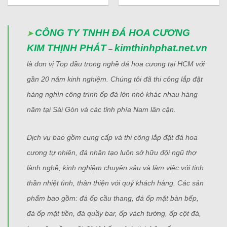
CÔNG TY TNHH ĐÁ HOA CƯƠNG
➤
KIM THỊNH PHÁT
kimthinhphat.net.vn
–
là đơn vị Top đầu trong nghề đá hoa cương tại HCM với
gần 20 năm kinh nghiệm. Chúng tôi đã thi công lắp đặt
hàng nghìn công trình ốp đá lớn nhỏ khác nhau hàng
năm tại Sài Gòn và các tỉnh phía Nam lân cận.
Dịch vụ bao gồm cung cấp và thi công lắp đặt đá hoa
cương tự nhiên, đá nhân tạo luôn sở hữu đội ngũ thợ
lành nghề, kinh nghiệm chuyên sâu và làm việc với tinh
thần nhiệt tình, thân thiện với quý khách hàng. Các sản
phẩm bao gồm:
đá ốp cầu thang, đá ốp mặt bàn bếp,
đá ốp mặt tiền, đá quầy bar, ốp vách tường, ốp cột đá,