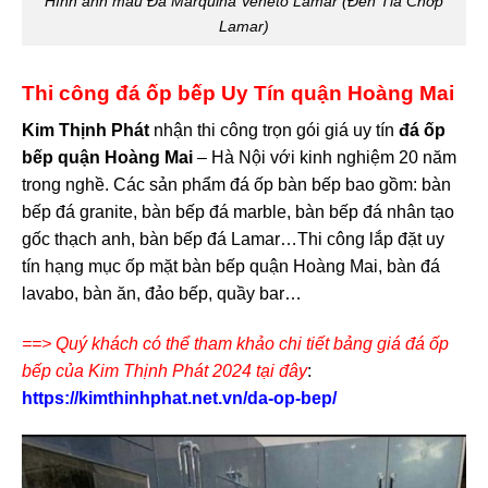
Hình ảnh mẫu Đá Marquina Veneto Lamar (Đen Tia Chớp
Lamar)
Thi công đá ốp bếp Uy Tín quận Hoàng Mai
Kim Thịnh Phát
nhận thi công trọn gói giá uy tín
đá ốp
bếp quận Hoàng Mai
– Hà Nội với kinh nghiệm 20 năm
trong nghề. Các sản phẩm đá ốp bàn bếp bao gồm: bàn
bếp đá granite, bàn bếp đá marble, bàn bếp đá nhân tạo
gốc thạch anh, bàn bếp đá Lamar…Thi công lắp đặt uy
tín hạng mục ốp mặt bàn bếp quận Hoàng Mai, bàn đá
lavabo, bàn ăn, đảo bếp, quầy bar…
==> Quý khách có thể tham khảo chi tiết bảng giá đá ốp
bếp của Kim Thịnh Phát 2024 tại đây
:
https://kimthinhphat.net.vn/da-op-bep/