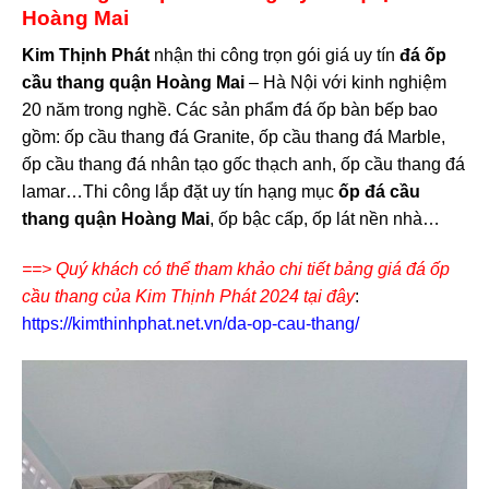
Hoàng Mai
Kim Thịnh Phát
nhận thi công trọn gói giá uy tín
đá ốp
cầu thang quận Hoàng Mai
– Hà Nội với kinh nghiệm
20 năm trong nghề. Các sản phẩm đá ốp bàn bếp bao
gồm: ốp cầu thang đá Granite, ốp cầu thang đá Marble,
ốp cầu thang đá nhân tạo gốc thạch anh, ốp cầu thang đá
lamar…Thi công lắp đặt uy tín hạng mục
ốp đá cầu
thang quận Hoàng Mai
, ốp bậc cấp, ốp lát nền nhà…
==> Quý khách có thể tham khảo chi tiết bảng giá đá ốp
cầu thang của Kim Thịnh Phát 2024 tại đây
:
https://kimthinhphat.net.vn/da-op-cau-thang/