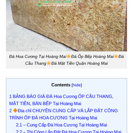
Đá Hoa Cương Tại Hoàng Mai
Đá Ốp Bếp Hoàng Mai
Đá
Cầu Thang
Đá Mặt Tiền Quận Hoàng Mai
Contents
[
hide
]
1
BẢNG BÁO GIÁ ĐÁ Hoa Cương ỐP CẦU THANG,
MẶT TIỀN, BÀN BẾP Tại Hoàng Mai
2
Địa chỉ CHUYÊN CUNG CẤP VÀ LẮP ĐẶT CÔNG
TRÌNH ỐP ĐÁ HOA CƯƠNG Tại Hoàng Mai
2.1
– Cung Cấp Đá Hoa Cương Tại Hoàng Mai
2.2
– Thi Công Lắp Đặt Đá Hoa Cương Tại Hoàng Mai