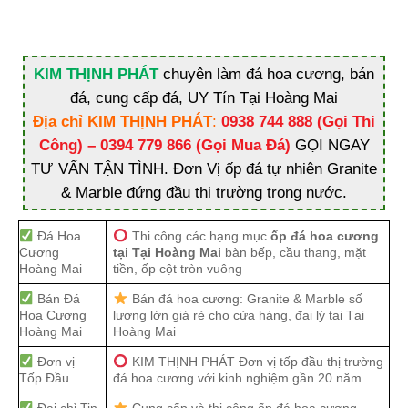
KIM THỊNH PHÁT
chuyên làm đá hoa cương, bán
đá, cung cấp đá, UY Tín Tại Hoàng Mai
Địa chỉ KIM THỊNH PHÁT
:
0938 744 888 (Gọi Thi
Công) – 0394 779 866 (Gọi Mua Đá)
GỌI NGAY
TƯ VẤN TẬN TÌNH. Đơn Vị ốp đá tự nhiên Granite
& Marble đứng đầu thị trường trong nước.
Đá Hoa
Thi công các hạng mục
ốp đá hoa cương
Cương
tại Tại Hoàng Mai
bàn bếp, cầu thang, mặt
Hoàng Mai
tiền, ốp cột tròn vuông
Bán Đá
Bán đá hoa cương: Granite & Marble số
Hoa Cương
lượng lớn giá rẻ cho cửa hàng, đại lý tại Tại
Hoàng Mai
Hoàng Mai
Đơn vị
KIM THỊNH PHÁT Đơn vị tốp đầu thị trường
Tốp Đầu
đá hoa cương với kinh nghiệm gần 20 năm