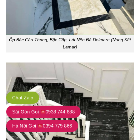
Ốp Bậc Cầu Thang, Bậc Cấp, Lát Nền Đá Delmare (Nung Kết
Lamar)
Chat Zalo
Sài Gòn Gọi
0938 744 888
Hà Nội Gọi
0394 779 866