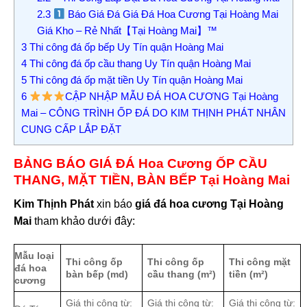
2.3
Báo Giá Đá Giá Đá Hoa Cương Tại Hoàng Mai
Giá Kho – Rẻ Nhất【Tại Hoàng Mai】™
3
Thi công đá ốp bếp Uy Tín quận Hoàng Mai
4
Thi công đá ốp cầu thang Uy Tín quận Hoàng Mai
5
Thi công đá ốp mặt tiền Uy Tín quận Hoàng Mai
6
CẬP NHẬP MẪU ĐÁ HOA CƯƠNG Tại Hoàng
Mai – CÔNG TRÌNH ỐP ĐÁ DO KIM THỊNH PHÁT NHÂN
CUNG CẤP LẮP ĐẶT
BẢNG BÁO GIÁ ĐÁ Hoa Cương ỐP CẦU
THANG, MẶT TIỀN, BÀN BẾP Tại Hoàng Mai
Kim Thịnh Phát
xin báo
giá đá hoa cương Tại Hoàng
Mai
tham khảo dưới đây:
Mẫu loại
Thi công ốp
Thi công ốp
Thi công mặt
đá hoa
bàn bếp (md)
cầu thang (m²)
tiền (m²)
cương
Giá thi công từ:
Giá thi công từ:
Giá thi công từ: