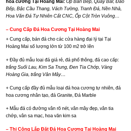
hoa cương Tại Hoàng Mai:
Ốp Bàn Bếp, Quầy Bar, Đảo
Bếp, Bậc Cầu Thang, Vách Tường, Tranh Đá, Nền Nhà,
Hoa Văn Đá Tự Nhiên Cắt CNC, Ốp Cột Tròn Vuông…
– Cung Cấp Đá Hoa Cương Tại Hoàng Mai
+ Cung cấp, bán đá cho các cửa hàng đại lý tại Tại
Hoàng Mai số lượng lớn từ 100 m2 trở lên
+ Đầy đủ mẫu loại đá giá rẻ, đá phổ thông, đá cao cấp:
trắng Suối Lau, Kim Sa Trung, Đen Tia Chớp, Vàng
Hoàng Gia, trắng Vân Mây
…
+ Cung cấp đầy đủ mẫu loại đá hoa cương tự nhiên, đá
hoa cương nhân tạo, đá Granite, Đá Marble
+ Mẫu đá có đường vân rõ nét, vân mây đẹp, vân tia
chớp, vân sa mạc, hoa văn kim sa
– Thi Công Lắp Đặt Đá Hoa Cương Tại Hoàng Mai