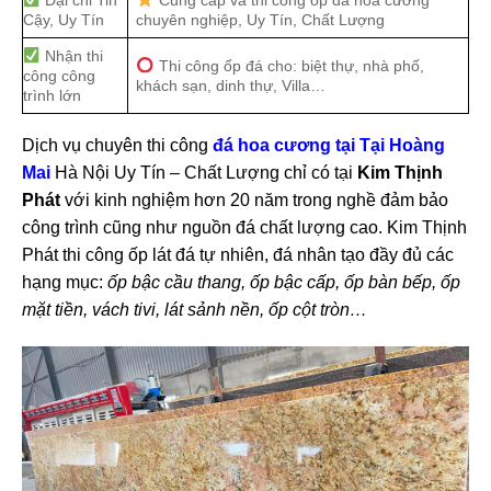
Đại chỉ Tin
Cung cấp và thi công ốp đá hoa cương
Cậy, Uy Tín
chuyên nghiệp, Uy Tín, Chất Lượng
Nhận thi
Thi công ốp đá cho: biệt thự, nhà phố,
công công
khách sạn, dinh thự, Villa…
trình lớn
Dịch vụ chuyên thi công
đá hoa cương tại Tại Hoàng
Mai
Hà Nội Uy Tín – Chất Lượng chỉ có tại
Kim Thịnh
Phát
với kinh nghiệm hơn 20 năm trong nghề đảm bảo
công trình cũng như nguồn đá chất lượng cao. Kim Thịnh
Phát thi công ốp lát đá tự nhiên, đá nhân tạo đầy đủ các
hạng mục:
ốp bậc cầu thang, ốp bậc cấp, ốp bàn bếp, ốp
mặt tiền, vách tivi, lát sảnh nền, ốp cột tròn…