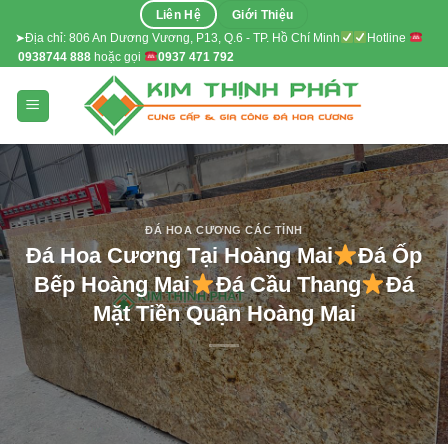
Skip
Liên Hệ
Giới Thiệu
to
➤Địa chỉ: 806 An Dương Vương, P13, Q.6 - TP. Hồ Chí Minh
Hotline
0938744 888
hoặc gọi
0937 471 792
content
ĐÁ HOA CƯƠNG CÁC TỈNH
Đá Hoa Cương Tại Hoàng Mai
Đá Ốp
Bếp Hoàng Mai
Đá Cầu Thang
Đá
Mặt Tiền Quận Hoàng Mai