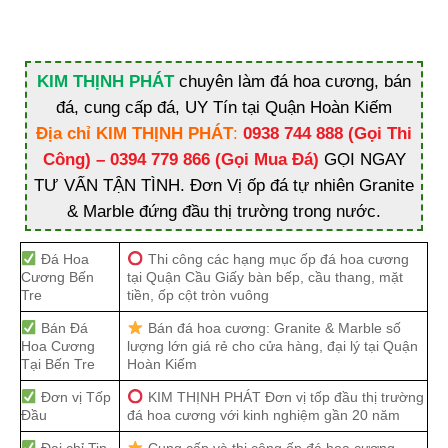
KIM THỊNH PHÁT
chuyên làm đá hoa cương, bán
đá, cung cấp đá, UY Tín tại Quận Hoàn Kiếm
Địa chỉ KIM THỊNH PHÁT
:
0938 744 888 (Gọi Thi
Công) – 0394 779 866 (Gọi Mua Đá)
GỌI NGAY
TƯ VẤN TẬN TÌNH. Đơn Vị ốp đá tự nhiên Granite
& Marble đứng đầu thị trường trong nước.
Đá Hoa
Thi công các hạng mục ốp đá hoa cương
Cương Bến
tại Quận Cầu Giấy bàn bếp, cầu thang, mặt
Tre
tiền, ốp cột tròn vuông
Bán Đá
Bán đá hoa cương: Granite & Marble số
Hoa Cương
lượng lớn giá rẻ cho cửa hàng, đại lý tại Quận
Tại Bến Tre
Hoàn Kiếm
Đơn vị Tốp
KIM THỊNH PHÁT Đơn vị tốp đầu thị trường
Đầu
đá hoa cương với kinh nghiệm gần 20 năm