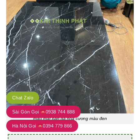
Chat Zalo
Sài Gòn Gọi
0938 744 888
mẫu mặt bàn đá hoa cương màu đen
Hà Nội Gọi
0394 779 866