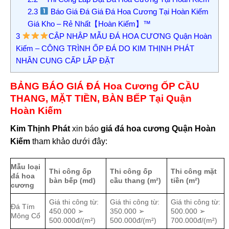
2.3
Báo Giá Đá Giá Đá Hoa Cương Tại Hoàn Kiếm
Giá Kho – Rẻ Nhất【Hoàn Kiếm】™
3
CẬP NHẬP MẪU ĐÁ HOA CƯƠNG Quận Hoàn
Kiếm – CÔNG TRÌNH ỐP ĐÁ DO KIM THỊNH PHÁT
NHÂN CUNG CẤP LẮP ĐẶT
BẢNG BÁO GIÁ ĐÁ Hoa Cương ỐP CẦU
THANG, MẶT TIỀN, BÀN BẾP Tại Quận
Hoàn Kiếm
Kim Thịnh Phát
xin báo
giá đá hoa cương Quận Hoàn
Kiếm
tham khảo dưới đây:
Mẫu loại
Thi công ốp
Thi công ốp
Thi công mặt
đá hoa
bàn bếp (md)
cầu thang (m²)
tiền (m²)
cương
Giá thi công từ:
Giá thi công từ:
Giá thi công từ:
Đá Tím
450.000 ➢
350.000 ➢
500.000 ➢
Mông Cổ
500.000đ/(m²)
500.000đ/(m²)
700.000đ/(m²)