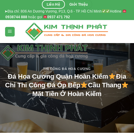
Skip
Liên Hệ
Giới Thiệu
to
➤Địa chỉ: 806 An Dương Vương, P13, Q.6 - TP. Hồ Chí Minh
Hotline
0938744 888
hoặc gọi
0937 471 792
content
THI CÔNG ĐÁ HOA CƯƠNG
Đá Hoa Cương Quận Hoàn Kiếm
Địa
Chỉ Thi Công Đá Ốp Bếp
Cầu Thang
Mặt Tiền Ở Hoàn Kiếm