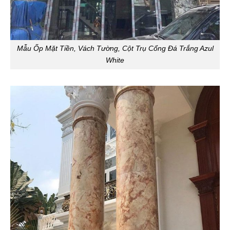
Mẫu Ốp Mặt Tiền, Vách Tường, Cột Trụ Cổng Đá Trắng Azul
White