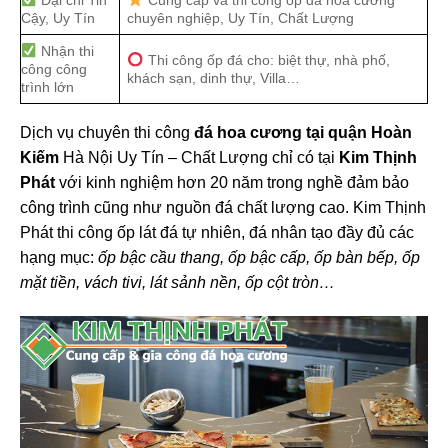
Đại chỉ Tin
Cung cấp và thi công ốp đá hoa cương
Cậy, Uy Tín
chuyên nghiệp, Uy Tín, Chất Lượng
Nhận thi
Thi công ốp đá cho: biệt thự, nhà phố,
công công
khách sạn, dinh thự, Villa…
trình lớn
Dịch vụ chuyên thi công
đá hoa cương tại quận Hoàn
Kiếm
Hà Nội Uy Tín – Chất Lượng chỉ có tại
Kim Thịnh
Phát
với kinh nghiệm hơn 20 năm trong nghề đảm bảo
công trình cũng như nguồn đá chất lượng cao. Kim Thịnh
Phát thi công ốp lát đá tự nhiên, đá nhân tạo đầy đủ các
hạng mục:
ốp bậc cầu thang, ốp bậc cấp, ốp bàn bếp, ốp
mặt tiền, vách tivi, lát sảnh nền, ốp cột tròn…