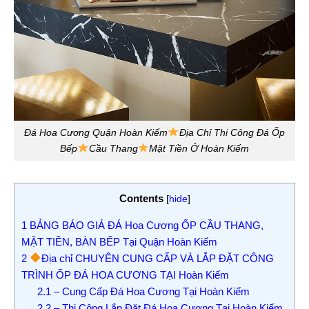
Đá Hoa Cương Quận Hoàn Kiếm
Địa Chỉ Thi Công Đá Ốp
Bếp
Cầu Thang
Mặt Tiền Ở Hoàn Kiếm
Contents
[
hide
]
1
BẢNG BÁO GIÁ ĐÁ Hoa Cương ỐP CẦU THANG,
MẶT TIỀN, BÀN BẾP Tại Quận Hoàn Kiếm
2
Địa chỉ CHUYÊN CUNG CẤP VÀ LẮP ĐẶT CÔNG
TRÌNH ỐP ĐÁ HOA CƯƠNG TẠI Hoàn Kiếm
2.1
– Cung Cấp Đá Hoa Cương Tại Hoàn Kiếm
2.2
– Thi Công Lắp Đặt Đá Hoa Cương Tại Hoàn Kiếm