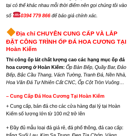
tại có thể khác nhau mỗi thời điểm nên gọi chúng tôi vào
số
0394 779 866
để báo giá chính xác.
Địa chỉ CHUYÊN CUNG CẤP VÀ LẮP
ĐẶT CÔNG TRÌNH ỐP ĐÁ HOA CƯƠNG TẠI
Hoàn Kiếm
Thi công ốp lát chất lượng cao các hạng mục ốp đá
hoa cương ở Hoàn Kiếm:
Ốp Bàn Bếp, Quầy Bar, Đảo
Bếp, Bậc Cầu Thang, Vách Tường, Tranh Đá, Nền Nhà,
Hoa Văn Đá Tự Nhiên Cắt CNC, Ốp Cột Tròn Vuông…
– Cung Cấp Đá Hoa Cương Tại Hoàn Kiếm
+ Cung cấp, bán đá cho các cửa hàng đại lý tại Hoàn
Kiếm số lượng lớn từ 100 m2 trở lên
+ Đầy đủ mẫu loại đá giá rẻ, đá phổ thông, đá cao cấp:
trắng Suối Lau, Kim Sa Trung, Đen Tia Chớp, Vàng