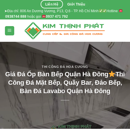
Skip
Liên Hệ
Giới Thiệu
to
➤Địa chỉ: 806 An Dương Vương, P13, Q.6 - TP. Hồ Chí Minh
Hotline
0938744 888
hoặc gọi
0937 471 792
content
THI CÔNG ĐÁ HOA CƯƠNG
Giá Đá Ốp Bàn Bếp Quận Hà Đông
Thi
Công Đá Mặt Bếp, Quầy Bar, Đảo Bếp,
Bàn Đá Lavabo Quận Hà Đông