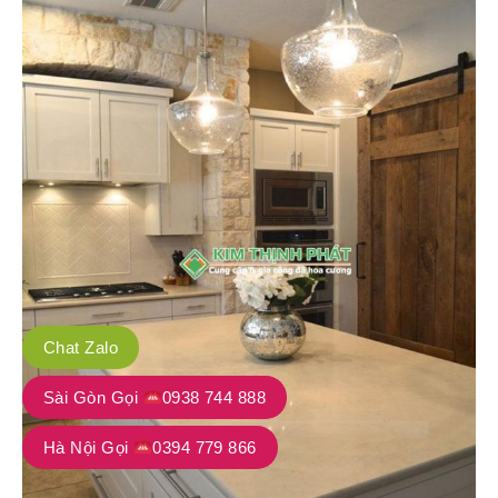
Chat Zalo
Sài Gòn Gọi
0938 744 888
Hà Nội Gọi
0394 779 866