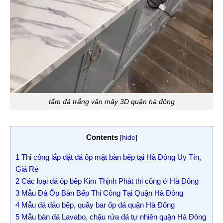
tấm đá trắng vân mây 3D quận hà đông
Contents
[
hide
]
1
Thi công lắp đặt đá ốp mặt bàn bếp tại Hà Đông Uy Tín,
Giá Rẻ
2
Các loại đá ốp bếp Kim Thịnh Phát thi công ở Hà Đông
3
Mẫu Đá Ốp Bàn Bếp Thi Công Tại Quận Hà Đông
4
Mẫu đá đảo bếp, quầy bar ốp đá quận Hà Đông
5
Mẫu bàn đá Lavabo, chậu rửa đá tự nhiên quận Hà Đông