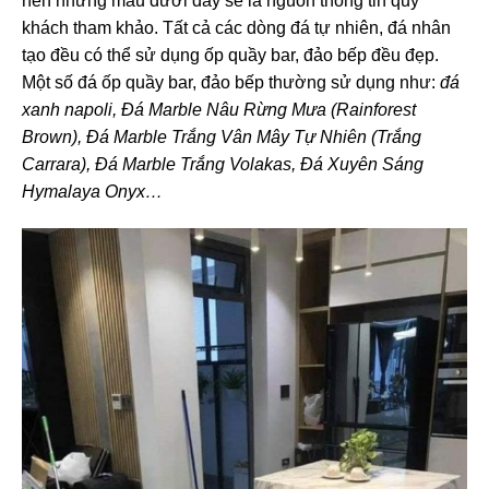
nên những mẫu dưới đây sẽ là nguồn thông tin quý
khách tham khảo. Tất cả các dòng đá tự nhiên, đá nhân
tạo đều có thể sử dụng ốp quầy bar, đảo bếp đều đẹp.
Một số đá ốp quầy bar, đảo bếp thường sử dụng như:
đá
xanh napoli, Đá Marble Nâu Rừng Mưa (Rainforest
Brown), Đá Marble Trắng Vân Mây Tự Nhiên (Trắng
Carrara), Đá Marble Trắng Volakas, Đá Xuyên Sáng
Hymalaya Onyx…