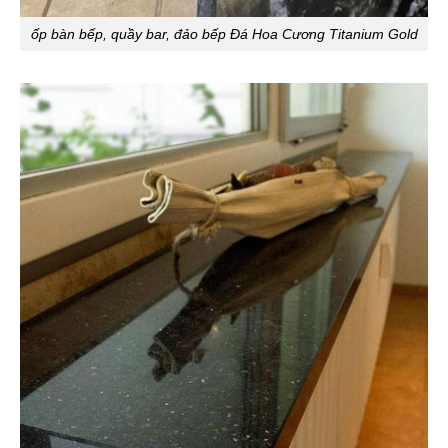
ốp bàn bếp, quầy bar, đảo bếp Đá Hoa Cương Titanium Gold