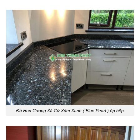
Đá Hoa Cương Xà Cừ Xám Xanh ( Blue Pearl ) ốp bếp