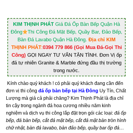
KIM THỊNH PHÁT
Giá Đá Ốp Bàn Bếp Quận Hà
Đông
Thi Công Đá Mặt Bếp, Quầy Bar, Đảo Bếp,
Bàn Đá Lavabo Quận Hà Đông.
Địa chỉ KIM
THỊNH PHÁT
:
0394 779 866 (Gọi Mua Đá-Gọi Thi
Công)
GỌI NGAY TƯ VẤN TẬN TÌNH. Đơn Vị ốp
đá tự nhiên Granite & Marble đứng đầu thị trường
trong nước.
Kính chào quý khách ! có phải quý khách đang cần đến
đơn vị thi công
đá ốp bàn bếp tại Hà Đông
Uy Tín, Chất
Lượng mà giá cả phải chăng? Kim Thịnh Phát là địa chỉ
tin cậy trong ngành đá hoa cương nhiều năm kinh
nghiệm và dịch vụ thi công lắp đặt trọn gói các loại:
đá ốp
bếp, đá bàn bếp, cắt đá mặt bếp, cắt đá mặt bàn tròn hình
chữ nhật, bàn đá lavabo, bàn đảo bếp, quầy bar ốp đá…